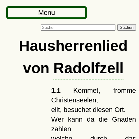
Menu
Suchen
Hausherrenlied
von
Radolfzell
1.1
Kommet, fromme
Christenseelen,
eilt, besuchet diesen Ort.
Wer kann da die Gnaden
zählen,
welche durch das