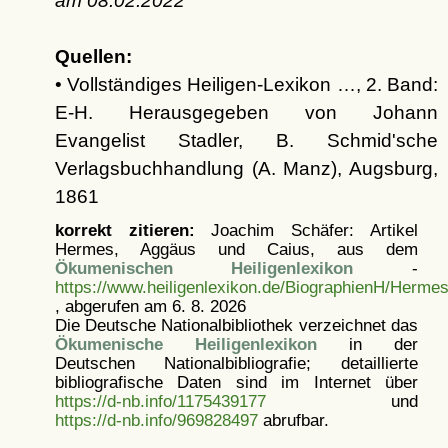
am
08.02.2022
Quellen:
• Vollständiges Heiligen-Lexikon …, 2. Band:
E-H. Herausgegeben von Johann
Evangelist Stadler, B. Schmid'sche
Verlagsbuchhandlung (A. Manz), Augsburg,
1861
korrekt zitieren:
Joachim Schäfer: Artikel
Hermes, Aggäus und Caius, aus dem
Ökumenischen Heiligenlexikon
-
https://www.heiligenlexikon.de/BiographienH/Herm
, abgerufen am 6. 8. 2026
Die Deutsche Nationalbibliothek verzeichnet das
Ökumenische Heiligenlexikon
in der
Deutschen Nationalbibliografie; detaillierte
bibliografische Daten sind im Internet über
https://d-nb.info/1175439177
und
https://d-nb.info/969828497
abrufbar.