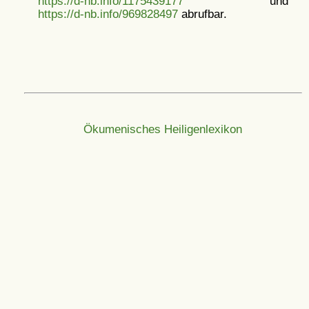
https://d-nb.info/1175439177
und
https://d-nb.info/969828497
abrufbar.
Ökumenisches Heiligenlexikon