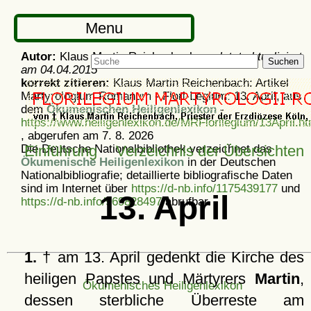
Menu
Autor:
Klaus Martin Reichenbach -
zuletzt aktualisiert
Suchen
am
04.04.2015
korrekt zitieren:
Klaus Martin Reichenbach: Artikel
Martyrologium Romanum - Flori-Legium: 13. April, aus
dem
Ökumenischen Heiligenlexikon
-
https://www.heiligenlexikon.de/MRFlorilegium/13April.ht
, abgerufen am 7. 8. 2026
Die Deutsche Nationalbibliothek verzeichnet das
Einführung
Verzeichnis der Übersichten
Ökumenische Heiligenlexikon
in der Deutschen
Nationalbibliografie; detaillierte bibliografische Daten
sind im Internet über
https://d-nb.info/1175439177
und
13. April
https://d-nb.info/969828497
abrufbar.
1.
† am 13. April gedenkt die Kirche des
heiligen Papstes und Märtyrers
Martin
,
Ökumenisches Heiligenlexikon
dessen sterbliche Überreste am