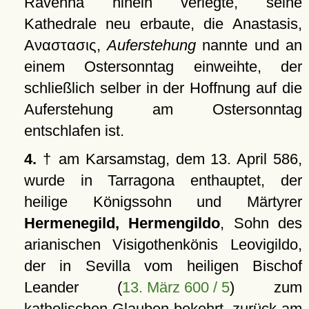
Ravenna hinein verlegte, seine
Kathedrale neu erbaute, die Anastasis,
Αναστασις
,
Auferstehung
nannte und an
einem Ostersonntag einweihte, der
schließlich selber in der Hoffnung auf die
Auferstehung am Ostersonntag
entschlafen ist.
4.
† am Karsamstag, dem 13. April 586,
wurde in Tarragona enthauptet, der
heilige Königssohn und Märtyrer
Hermenegild, Hermengildo
, Sohn des
arianischen Visigothenkönis Leovigildo,
der in Sevilla vom heiligen Bischof
Leander (
13. März 600 / 5
) zum
katholischen Glauben bekehrt, zurück am