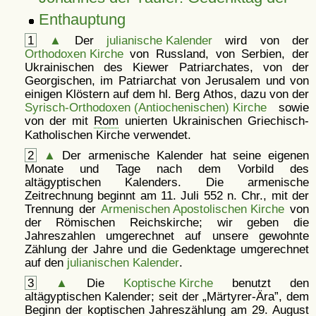
Enthauptung
1
▲
Der
julianische Kalender
wird von der
Orthodoxen Kirche
von Russland, von Serbien, der
Ukrainischen des Kiewer Patriarchates, von der
Georgischen, im Patriarchat von Jerusalem und von
einigen Klöstern auf dem hl. Berg Athos, dazu von der
Syrisch-Orthodoxen (Antiochenischen) Kirche
sowie
von der mit
Rom
unierten Ukrainischen Griechisch-
Katholischen Kirche verwendet.
2
▲
Der armenische Kalender hat seine eigenen
Monate und Tage nach dem Vorbild des
altägyptischen Kalenders. Die armenische
Zeitrechnung beginnt am 11. Juli 552 n. Chr., mit der
Trennung der
Armenischen Apostolischen Kirche
von
der Römischen Reichskirche; wir geben die
Jahreszahlen umgerechnet auf unsere gewohnte
Zählung der Jahre und die Gedenktage umgerechnet
auf den
julianischen Kalender
.
3
▲
Die
Koptische Kirche
benutzt den
altägyptischen Kalender; seit der
Märtyrer-Ära
, dem
Beginn der koptischen Jahreszählung am 29. August