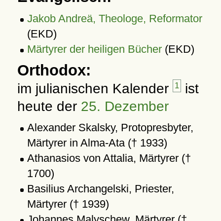
Jakob Andreä, Theologe, Reformator
(EKD)
Märtyrer der heiligen Bücher
(EKD)
Orthodox:
im julianischen Kalender
1
ist
heute der
25. Dezember
Alexander Skalsky, Protopresbyter,
Märtyrer in Alma-Ata († 1933)
Athanasios von Attalia, Märtyrer (†
1700)
Basilius Archangelski, Priester,
Märtyrer († 1939)
Johannes Malyschew, Märtyrer (†