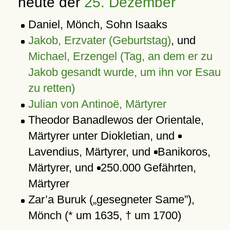
heute der
25. Dezember
Daniel, Mönch, Sohn Isaaks
Jakob, Erzvater (Geburtstag)
, und
Michael, Erzengel (Tag, an dem er zu
Jakob gesandt wurde, um ihn vor Esau
zu retten)
Julian von Antinoë, Märtyrer
Theodor Banadlewos der Orientale,
Märtyrer unter Diokletian, und
Lavendius, Märtyrer, und
Banikoros,
Märtyrer, und
250.000 Gefährten,
Märtyrer
Zar’a Buruk (
gesegneter Same
),
Mönch (* um 1635, † um 1700)