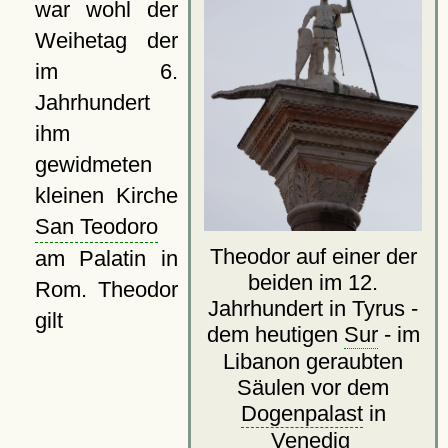
war wohl der
Weihetag der
im 6.
Jahrhundert
ihm
gewidmeten
kleinen Kirche
San Teodoro
Theodor auf einer der
am Palatin in
beiden im 12.
Rom. Theodor
Jahrhundert in Tyrus -
gilt
dem heutigen
Sur
- im
Libanon geraubten
Säulen vor dem
Dogenpalast
in
Venedig