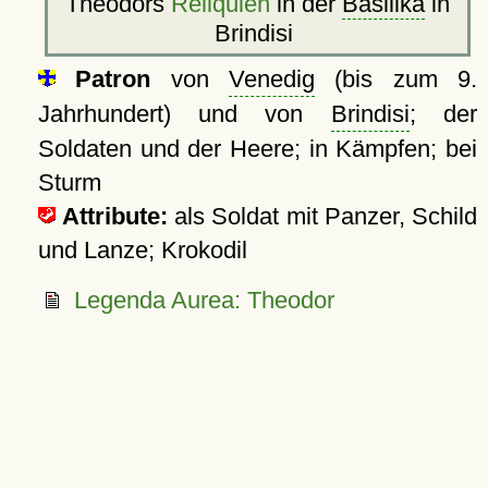
Theodors
Reliquien
in der
Basilika
in
Brindisi
Patron
von
Venedig
(bis zum 9.
Jahrhundert) und von
Brindisi
; der
Soldaten und der Heere; in Kämpfen; bei
Sturm
Attribute:
als Soldat mit Panzer, Schild
und Lanze; Krokodil
Legenda Aurea: Theodor