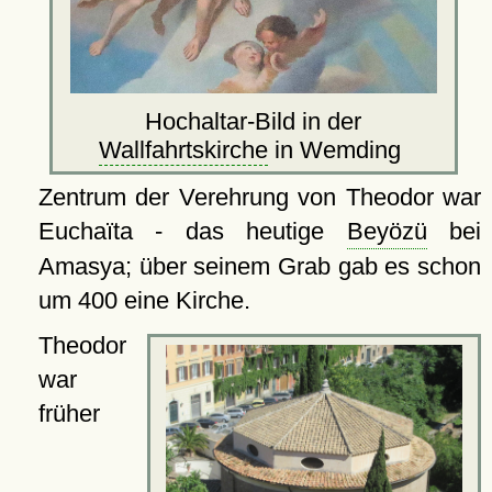
Hochaltar-Bild in der
Wallfahrtskirche
in Wemding
Zentrum der Verehrung von Theodor war
Euchaïta - das heutige
Beyözü
bei
Amasya; über seinem Grab gab es schon
um 400 eine Kirche.
Theodor
war
früher