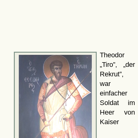
Theodor
Tiro
,
der
Rekrut
,
war
einfacher
Soldat im
Heer von
Kaiser