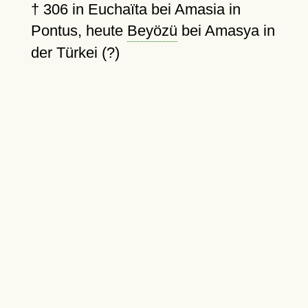
†
306
in Euchaïta bei Amasia in
Pontus, heute
Beyözü
bei Amasya in
der Türkei (?)