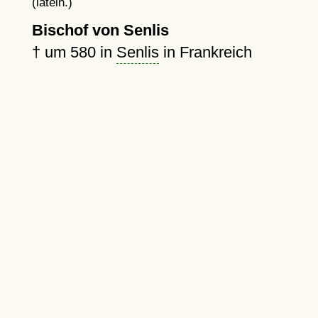
(latein.)
Bischof von Senlis
†
um 580
in
Senlis
in Frankreich