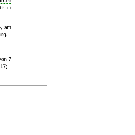
irche
te in
-, am
ung.
von 7
017)