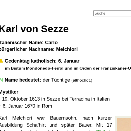
Karl von Sezze
italienischer Name: Carlo
bürgerlicher Nachname: Melchiori
Gedenktag katholisch: 6. Januar
im Bistum Mondoñedo-Ferrol und im Orden der Franziskaner-O
Name bedeutet:
der Tüchtige
(althochdt.)
Mystiker
*
19. Oktober 1613
in
Sezze
bei Terracina in Italien
†
6. Januar 1670
in
Rom
Karl Melchiori war Bauernsohn, nach kurzer
Ausbildung Schafhirt und später Bauer. Mit 17