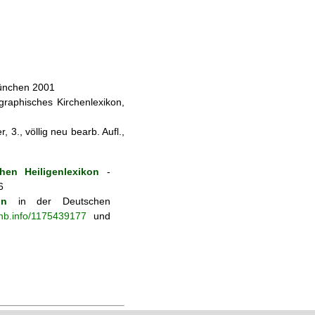
München 2001
ographisches Kirchenlexikon,
 3., völlig neu bearb. Aufl.,
hen Heiligenlexikon
-
6
on
in der Deutschen
-nb.info/1175439177
und