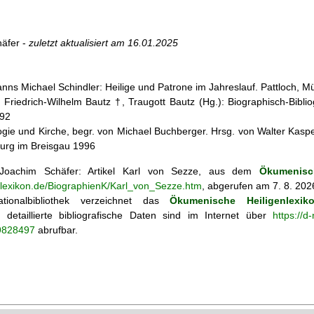
äfer -
zuletzt aktualisiert am
16.01.2025
nns Michael Schindler: Heilige und Patrone im Jahreslauf. Pattloch, 
n: Friedrich-Wilhelm Bautz †, Traugott Bautz (Hg.): Biographisch-Bibli
992
ogie und Kirche, begr. von Michael Buchberger. Hrsg. von Walter Kasper,
burg im Breisgau 1996
oachim Schäfer: Artikel
Karl von Sezze, aus dem
Ökumenisc
enlexikon.de/BiographienK/Karl_von_Sezze.htm
, abgerufen am 7. 8. 202
tionalbibliothek verzeichnet das
Ökumenische Heiligenlexik
ie; detaillierte bibliografische Daten sind im Internet über
https://d
69828497
abrufbar.