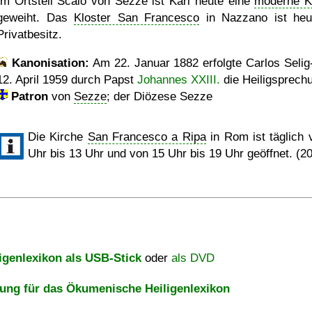
Im Ortsteil Scalo von Sezze ist Karl heute eine
moderne K
geweiht. Das
Kloster San Francesco
in Nazzano ist heu
Privatbesitz.
Kanonisation:
Am
22. Januar 1882
erfolgte Carlos Selig
12. April 1959
durch Papst
Johannes XXIII.
die Heiligsprech
Patron
von
Sezze
; der Diözese Sezze
Die Kirche
San Francesco a Ripa
in Rom ist täglich 
Uhr bis 13 Uhr und von 15 Uhr bis 19 Uhr geöffnet. (2
igenlexikon als USB-Stick
oder
als DVD
ng für das Ökumenische Heiligenlexikon