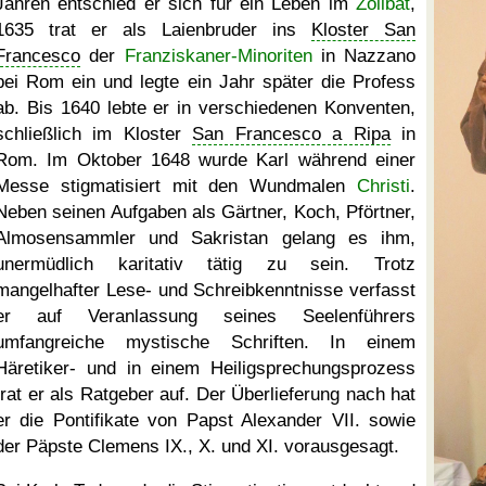
Jahren entschied er sich für ein Leben im
Zölibat
,
1635 trat er als Laienbruder ins
Kloster San
Francesco
der
Franziskaner-Minoriten
in Nazzano
bei Rom ein und legte ein Jahr später die Profess
ab. Bis 1640 lebte er in verschiedenen Konventen,
schließlich im Kloster
San Francesco a Ripa
in
Rom. Im Oktober 1648 wurde Karl während einer
Messe stigmatisiert mit den Wundmalen
Christi
.
Neben seinen Aufgaben als Gärtner, Koch, Pförtner,
Almosensammler und Sakristan gelang es ihm,
unermüdlich karitativ tätig zu sein. Trotz
mangelhafter Lese- und Schreibkenntnisse verfasst
er auf Veranlassung seines Seelenführers
umfangreiche mystische Schriften. In einem
Häretiker- und in einem Heiligsprechungsprozess
trat er als Ratgeber auf. Der Überlieferung nach hat
er die Pontifikate von Papst Alexander VII. sowie
der Päpste Clemens IX., X. und XI. vorausgesagt.