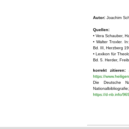
Autor:
Joachim Sch
Quellen:
• Vera Schauber, Ha
• Walter Troxler. I
Bd. III, Herzberg 1
• Lexikon für Theol
Bd. 5. Herder, Frei
korrekt zitieren:
J
https://www.heilig
Die Deutsche Na
Nationalbibliograf
https://d-nb.info/9