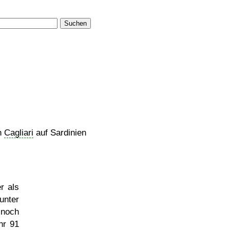
Suchen
n
Cagliari
auf Sardinien
r als
unter
 noch
hr 91