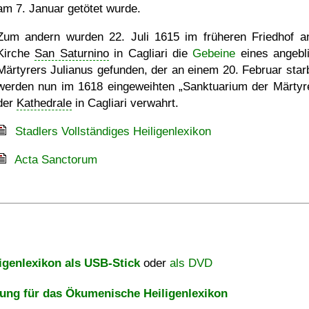
am 7. Januar getötet wurde.
Zum andern wurden 22. Juli 1615 im früheren Friedhof a
Kirche
San Saturnino
in Cagliari die
Gebeine
eines angebl
Märtyrers Julianus gefunden, der an einem 20. Februar starb
werden nun im 1618 eingeweihten
Sanktuarium der Märtyr
der
Kathedrale
in Cagliari verwahrt.
Stadlers Vollständiges Heiligenlexikon
Acta Sanctorum
igenlexikon als USB-Stick
oder
als DVD
ng für das Ökumenische Heiligenlexikon