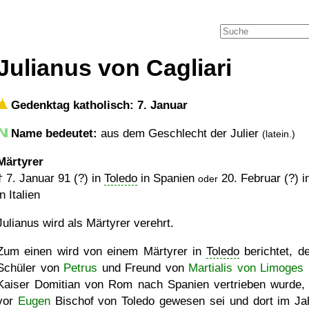
Julianus von Cagliari
Gedenktag katholisch: 7. Januar
Name bedeutet:
aus dem Geschlecht der Julier
(latein.)
Märtyrer
†
7. Januar 91 (?)
in
Toledo
in Spanien
20. Februar (?)
i
oder
in Italien
Julianus wird als Märtyrer verehrt.
Zum einen wird von einem Märtyrer in
Toledo
berichtet, de
Schüler von
Petrus
und Freund von
Martialis von Limoges
Kaiser Domitian von Rom nach Spanien vertrieben wurde,
vor
Eugen
Bischof von Toledo gewesen sei und dort im Ja