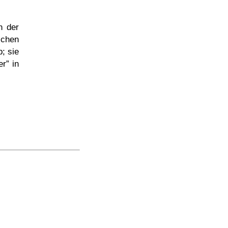
n der
ichen
; sie
er
in