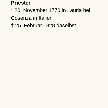
Priester
*
20. November 1770
in
Lauria
bei
Cosenza in Italien
†
25. Februar 1828
daselbst