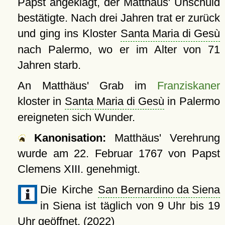
Papst angeklagt, der Matthäus' Unschuld
bestätigte. Nach drei Jahren trat er zurück
und ging ins Kloster
Santa Maria di Gesù
nach Palermo, wo er im Alter von 71
Jahren starb.
An Matthäus' Grab im
Franziskaner
kloster in
Santa Maria di Gesù
in Palermo
ereigneten sich Wunder.
Kanonisation:
Matthäus' Verehrung
wurde am
22. Februar 1767
von Papst
Clemens XIII. genehmigt.
Die Kirche
San Bernardino da Siena
in Siena ist täglich von 9 Uhr bis 19
Uhr geöffnet. (2022)