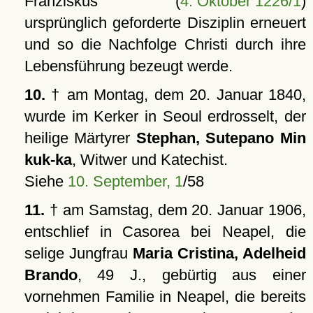
Franziskus (
4. Oktober 1226/1
)
ursprünglich geforderte Disziplin erneuert
und so die Nachfolge Christi durch ihre
Lebensführung bezeugt werde.
10.
† am Montag, dem 20. Januar 1840,
wurde im Kerker in Seoul erdrosselt, der
heilige Märtyrer
Stephan, Sutepano Min
kuk-ka
, Witwer und Katechist.
Siehe
10. September, 1
/58
11.
† am Samstag, dem 20. Januar 1906,
entschlief in Casorea bei Neapel, die
selige Jungfrau
Maria Cristina, Adelheid
Brando
, 49 J., gebürtig aus einer
vornehmen Familie in Neapel, die bereits