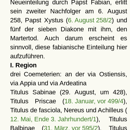
Neueinteilung durch Papst Fabian, erlitt
sein zweiter Nachfolger am 6. August
258, Papst Xystus (
6. August 258/2
) und
fünf der sieben Diakone mit ihm, den
Martertod. Auch darum erscheint es
sinnvoll, diese fabianische Einteilung hier
aufzuführen.
I. Region
drei Coemeterien: an der via Ostiensis,
via Appia und via Ardeatina
Titulus Sabinae (29. August, um 428),
Titulus Priscae (
18. Januar, vor 499/4
),
Titulus de fasciola, Nereus und Achilleus (
12. Mai, Ende 3. Jahrhundert/1
), Titulus
Balbinae (
31. März, vor 595/2
), Titulus