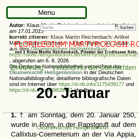
Menu
Autor:
Klaus Martin Reichenbach -
zuletzt aktualisiert
Suchen
am
17.01.2015
korrekt zitieren:
Klaus Martin Reichenbach: Artikel
Martyrologium Romanum - Flori-Legium: 20. Januar,
aus dem
Ökumenischen Heiligenlexikon
-
https://www.heiligenlexikon.de/MRFlorilegium/20Januar.
, abgerufen am 6. 8. 2026
Die Deutsche Nationalbibliothek verzeichnet das
Einführung
Verzeichnis der Übersichten
Ökumenische Heiligenlexikon
in der Deutschen
Nationalbibliografie; detaillierte bibliografische Daten
sind im Internet über
https://d-nb.info/1175439177
und
20. Januar
https://d-nb.info/969828497
abrufbar.
1.
† am Sonntag, dem 20. Januar 250,
wurde in Rom, in der Papstgruft auf dem
Ökumenisches Heiligenlexikon
Callixtus-Coemeterium an der Via Appia,