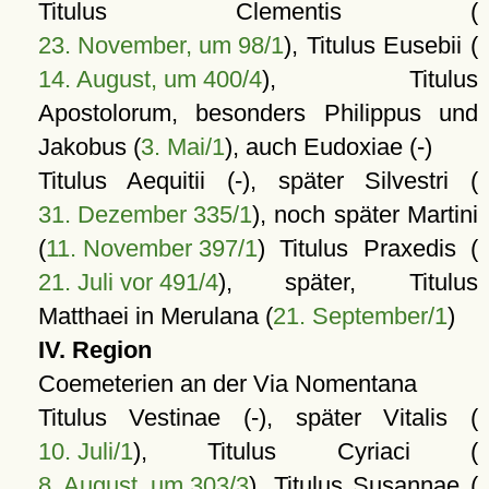
Titulus Clementis (
23. November, um 98/1
), Titulus Eusebii (
14. August, um 400/4
), Titulus
Apostolorum, besonders Philippus und
Jakobus (
3. Mai/1
), auch Eudoxiae (-)
Titulus Aequitii (-), später Silvestri (
31. Dezember 335/1
), noch später Martini
(
11. November 397/1
) Titulus Praxedis (
21. Juli vor 491/4
), später, Titulus
Matthaei in Merulana (
21. September/1
)
IV. Region
Coemeterien an der Via Nomentana
Titulus Vestinae (-), später Vitalis (
10. Juli/1
), Titulus Cyriaci (
8. August, um 303/3
), Titulus Susannae (