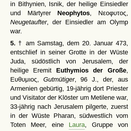
in Bithynien, Isnik, der heilige Einsiedler
und Märtyrer
Neophytos
,
Νεοφυτος
,
Neugetaufter
, der Einsiedler am Olymp
war.
5.
† am Samstag, dem 20. Januar 473,
entschlief in seiner Grotte in der Wüste
Juda, südöstlich von Jerusalem, der
heilige Eremit
Euthymios der Große
,
Ευθυμιος
,
Gutmütiger
, 96 J., der, aus
Armenien gebürtig, 19-jährig dort Priester
und Visitator der Klöster um Metilene war,
33-jährig nach Jerusalem pilgerte, zuerst
in der Wüste Pharan, südwestlich vom
Toten Meer, eine
Laura
, Gruppe von