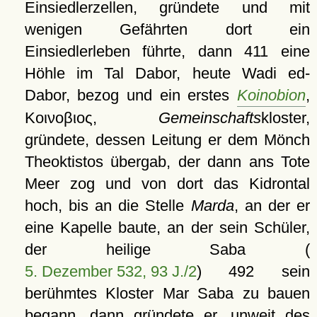
Einsiedlerzellen, gründete und mit
wenigen Gefährten dort ein
Einsiedlerleben führte, dann 411 eine
Höhle im Tal Dabor, heute Wadi ed-
Dabor, bezog und ein erstes
Koinobion
,
Κοινοβιος
,
Gemeinschafts
kloster,
gründete, dessen Leitung er dem Mönch
Theoktistos übergab, der dann ans Tote
Meer zog und von dort das Kidrontal
hoch, bis an die Stelle
Marda
, an der er
eine Kapelle baute, an der sein Schüler,
der heilige Saba (
5. Dezember 532, 93 J./2
) 492 sein
berühmtes Kloster Mar Saba zu bauen
begann, dann gründete er, unweit des