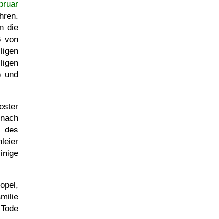
bruar
hren.
n die
6 von
ligen
ligen
) und
oster
, nach
t des
leier
inige
opel,
milie
 Tode