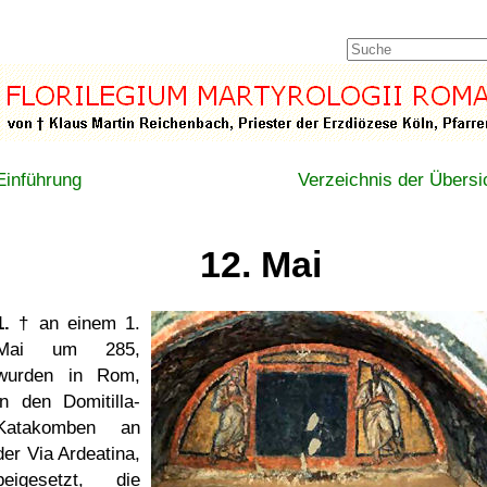
Einführung
Verzeichnis der Übersi
12. Mai
1.
† an einem 1.
Mai um 285,
wurden in Rom,
in den Domitilla-
Katakomben an
der Via Ardeatina,
beigesetzt, die