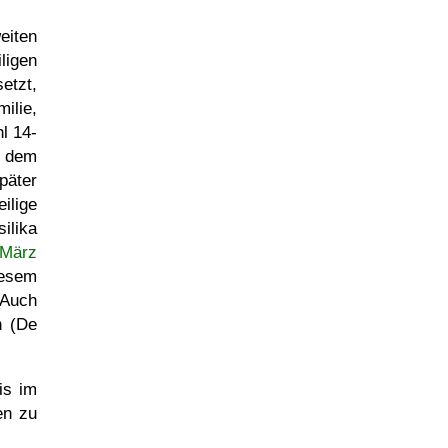
eiten
ligen
etzt,
ilie,
l 14-
f dem
päter
ilige
ilika
 März
iesem
 Auch
n (De
is im
en zu