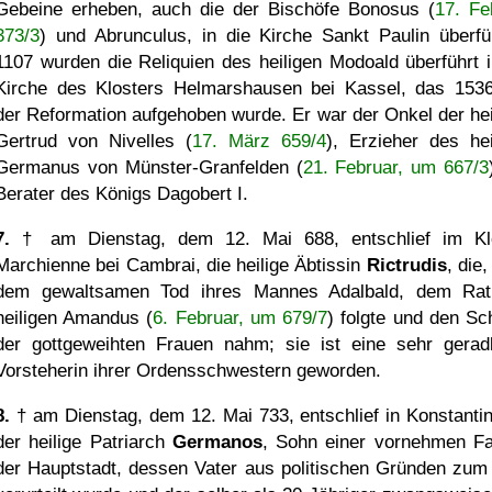
Gebeine erheben, auch die der Bischöfe Bonosus (
17. Fe
373/3
) und Abrunculus, in die Kirche Sankt Paulin überfü
1107 wurden die Reliquien des heiligen Modoald überführt i
Kirche des Klosters Helmarshausen bei Kassel, das 153
der Reformation aufgehoben wurde. Er war der Onkel der hei
Gertrud von Nivelles (
17. März 659/4
), Erzieher des hei
Germanus von Münster-Granfelden (
21. Februar, um 667/3
Berater des Königs Dagobert I.
7.
† am Dienstag, dem 12. Mai 688, entschlief im Kl
Marchienne bei Cambrai, die heilige Äbtissin
Rictrudis
, die
dem gewaltsamen Tod ihres Mannes Adalbald, dem Ra
heiligen Amandus (
6. Februar, um 679/7
) folgte und den Sch
der gottgeweihten Frauen nahm; sie ist eine sehr geradl
Vorsteherin ihrer Ordensschwestern geworden.
8.
† am Dienstag, dem 12. Mai 733, entschlief in Konstantin
der heilige Patriarch
Germanos
, Sohn einer vornehmen Fa
der Hauptstadt, dessen Vater aus politischen Gründen zum