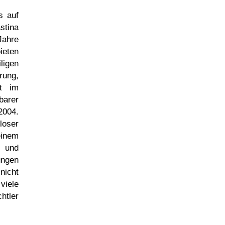
s auf
stina
Jahre
ieten
ligen
rung,
it im
barer
2004.
loser
einem
e und
ungen
nicht
viele
htler