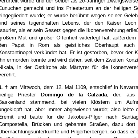
verurteilt wurde und der selber als 20-Jähriger zwangsweis
Eunuchen gemacht und ins Priestertum an der heiligen S
eingegliedert wurde; er wurde berühmt wegen seiner Gelehr
und seines tugendhaften Lebens, der den Kaiser Leo
Isaurier, als er sein Gesetz gegen die Ikonenverehrung erließ
großem Mut und großer Offenheit widerlegt hat, außerdem 
den Papst in Rom als geistliches Oberhaupt auch 
Konstantinopel verkündet hat. Er ist gestorben, bevor der K
ihn ermorden konnte und wird daher, seit dem Zweiten Konzi
Nikaia, in der Ostkirche als Märtyrer für die Ikonenvere
verehrt.
9.
† am Mittwoch, dem 12. Mai 1109, entschlief in Navarra
heilige Priester
Domingo de la Calzada
, der, aus
Baskenland stammend, bei vielen Klöstern um Aufn
angeklopft hat, aber immer abgewiesen wurde; also lebte e
Eremit und baute für die Jakobus-Pilger nach Santia
Compostella, Brücken und gebahnte Straßen, dazu dort
Übernachtungsunterkünfte und Pilgerherbergen, so dass er 