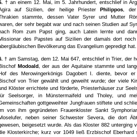
5.
† an einem 12. Mai, im 5. Jahrhundert, entschlief in Argi
Agira auf Sizilien, der heilige Priester
Philippos
, de
Thrakien stammte, dessen Vater Syrer und Mutter Rö
waren, der sehr begabt war und nach seinen Studien auf Syr
nach Rom zum Papst ging, auch Latein lernte und dan
Missionar des Papstes auf Sizilien der damals dort noch
abergläubischen Bevölkerung das Evangelium gepredigt hat.
6.
† am Samstag, dem 12. Mai 647, entschlief in Trier, der he
Bischof
Modoald
, der aus der Aquitaine stammte und lan
Hof des Merowingerkönigs Dagobert I. diente, bevor e
Bischof von Trier gewählt und geweiht wurde; der viele Ki
und Klöster errichtete und förderte, Priesterhäuser zur Seel
für Seelsorger, in Münstermaifeld und Tholey, und me
Gemeinschaften gottgeweihter Jungfrauen stiftete und schlie
im von ihm gegründeten Frauenkloster Sankt Symphori
Moselufer, neben seiner Schwester Severa, die dort Äbt
gewesen, beigesetzt wurde. Als das Kloster 882 unterging ve
die Klosterkirche; kurz vor 1049 ließ Erzbischof Eberhard 