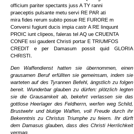
officium pariter spectants juss A TY ranni
praeceptis pulsante metu servi RE PAR ati
mira fides rerum subito posue RE FURORE m
Conversi fugiunt ducis impia castr A RE linquunt
PROIC iunt clipeos, faleras tel AQ ue CRUENTA
CONFE ssi gaudent Christi portar E TRIUMFOS
CREDIT e per Damasum possit quid GLORIA
CHRISTI.
Den Waffendienst hatten sie übernommen, einen
grausamen Beruf erfüllten sie gemeinsam, indem sie
warteten auf des Tyrannen Befehl, ängstlich zu folgen
bereit. Wunderbar glauben zu dürfen: plötzlich legten
sie die Grausamkeit ab, bekehrt verlassen sie das
gottlose Heerlager des Feldherrn, werfen weg Schild,
Brustwehr und blutige Waffen, voll Freude durch ihr
Bekenntnis zu Christus Triumphe zu feiern. Ihr dürft
dem Damasus glauben, dass dies Christi Herrlichkeit
vermag.