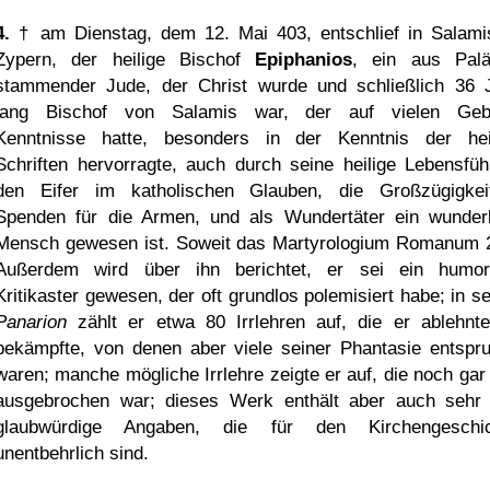
4.
† am Dienstag, dem 12. Mai 403, entschlief in Salami
Zypern, der heilige Bischof
Epiphanios
, ein aus Palä
stammender Jude, der Christ wurde und schließlich 36 
lang Bischof von Salamis war, der auf vielen Geb
Kenntnisse hatte, besonders in der Kenntnis der hei
Schriften hervorragte, auch durch seine heilige Lebensfüh
den Eifer im katholischen Glauben, die Großzügigke
Spenden für die Armen, und als Wundertäter ein wunder
Mensch gewesen ist. Soweit das Martyrologium Romanum 
Außerdem wird über ihn berichtet, er sei ein humor
Kritikaster gewesen, der oft grundlos polemisiert habe; in s
Panarion
zählt er etwa 80 Irrlehren auf, die er ablehnt
bekämpfte, von denen aber viele seiner Phantasie entspr
waren; manche mögliche Irrlehre zeigte er auf, die noch gar 
ausgebrochen war; dieses Werk enthält aber auch sehr 
glaubwürdige Angaben, die für den Kirchengeschic
unentbehrlich sind.