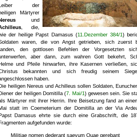
Leiber der
heiligen Märtyrer
Nereus
und
Achilleus
, die,
wie der heilige Papst Damasus (
11.Dezember 384/1
) beri
Soldaten waren, die von Angst getrieben, sich zuerst b
fanden, den gottlosen Befehlen der Vorgesetzten si
unterwerfen, aber dann, zum wahren Gott bekehrt, Sch
Helme und Pfeile hinwarfen, ihre Kasernen verließen, si
Christus bekannten und sich freudig seinem Siege
angeschlossen haben.
Die heiligen Nereus und Achilleus sollen Soldaten, Eunuche
Diener der heiligen Domitilla (
7. Mai/1
) gewesen sein. Sie st
als Märtyrer mit ihrer Herrin. Ihre Beisetzung fand an eine
Mai statt im Coemeterium der Domitilla an der Via Ardea
Papst Damasus ehrte sie durch eine Grabschrift, die 18
Fragmenten aufgefunden wurde:
Militiae nomen dederant saevum Quae gerebant