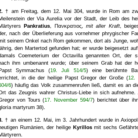
2.
† am Freitag, dem 12. Mai 304, wurde in Rom am zw
Meilenstein der Via Aurelia vor der Stadt, der Leib des hei
Märtyrers
Pankratius
,
Πανκρατιος
,
mit aller Kraft
, beiges
der, nach der Überlieferung aus vornehmer phrygischer Fam
mit seinem Onkel nach Rom gekommen, dort als Junge, woh
jährig, den Martertod gefunden hat; er wurde beigesetzt au
damals Coemeterium der Octavilla genannten Ort, der s
nach ihm umbenannt wurde; über seinem Grab hat der he
Papst Symmachus (
19. Juli 514/5
) eine berühmte Bas
errichtet, in die der heilige Papst Gregor der Große (
12.
604/6
) häufig das Volk zusammenrufen ließ, damit es an d
Ort das Zeugnis wahrer Christus-Liebe in sich aufnehme.
Gregor von Tours (
17. November 594/7
) berichtet über ih
gloria martyrum 38).
3.
† an einem 12. Mai, im 3. Jahrhundert wurde in Axiopol
heutigen Rumänien, der heilige
Kyrillos
mit sechs Gefährt
Märtyrern.