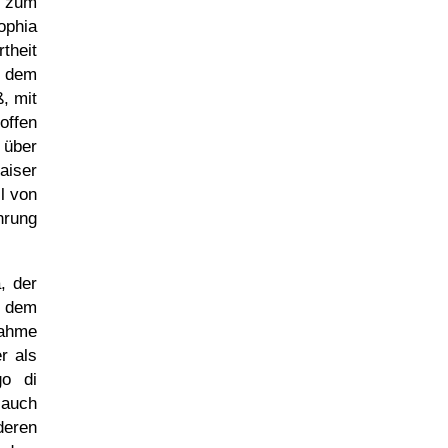
e zum
ophia
theit
n dem
, mit
offen
über
aiser
l von
hrung
, der
 dem
ahme
r als
go di
 auch
deren