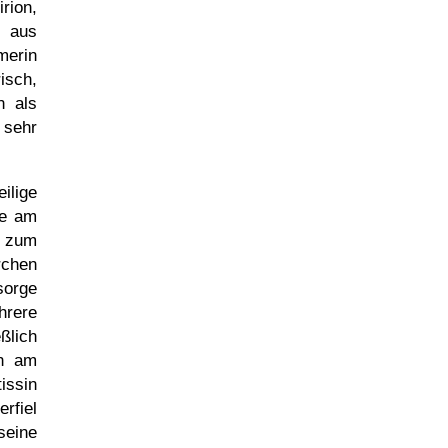
rion,
r aus
merin
isch,
n als
 sehr
ilige
ge am
r zum
rchen
sorge
hrere
ßlich
an am
issin
rfiel
seine