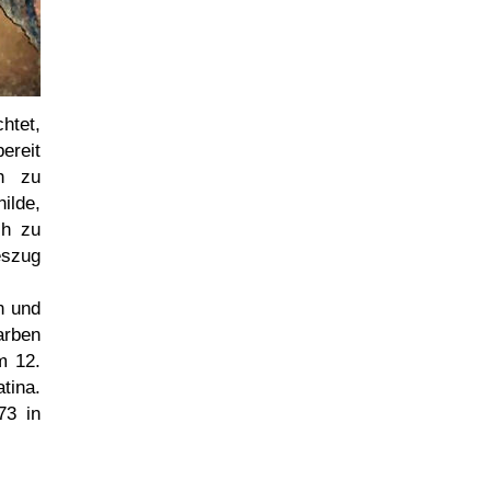
chtet,
ereit
ch zu
ilde,
ch zu
szug
n und
arben
m 12.
tina.
73 in