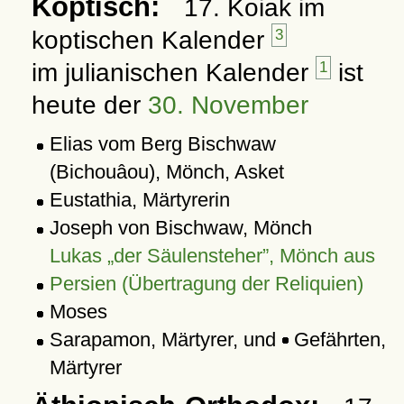
Koptisch:
17. Koiak im
koptischen Kalender
3
im julianischen Kalender
1
ist
heute der
30. November
Elias vom Berg Bischwaw
(Bichouâou), Mönch, Asket
Eustathia, Märtyrerin
Joseph von Bischwaw, Mönch
Lukas
der Säulensteher
, Mönch aus
Persien (Übertragung der Reliquien)
Moses
Sarapamon, Märtyrer, und
Gefährten,
Märtyrer