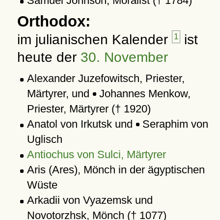
Samuel Johnson, Moralist († 1784)
Orthodox:
im julianischen Kalender
1
ist
heute der
30. November
Alexander Juzefowitsch, Priester,
Märtyrer, und
Johannes Menkow,
Priester, Märtyrer († 1920)
Anatol von Irkutsk und
Seraphim von
Uglisch
Antiochus von Sulci, Märtyrer
Aris (Ares), Mönch in der ägyptischen
Wüste
Arkadii von Vyazemsk und
Novotorzhsk, Mönch († 1077)