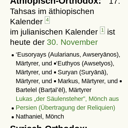
Äthiopisch-Orthodox:
17.
Tahsas im äthiopischen
Kalender
4
im julianischen Kalender
1
ist
heute der
30. November
‘Eusoryays (Aularianus, Awseryānos),
Märtyrer, und
‘Euthyos (Awsetyos),
Märtyrer, und
Suryan (Suryānā),
Märtyrer, und
Markus, Märtyrer, und
Bartelel (Barṭal’ēl), Märtyrer
Lukas
der Säulensteher
, Mönch aus
Persien (Übertragung der Reliquien)
Nathaniel, Mönch