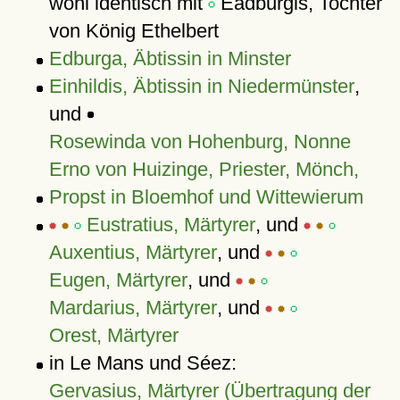
wohl identisch mit
Eadburgis, Tochter
von König Ethelbert
Edburga, Äbtissin in Minster
Einhildis, Äbtissin in Niedermünster
,
und
Rosewinda von Hohenburg, Nonne
Erno von Huizinge, Priester, Mönch,
Propst in Bloemhof und Wittewierum
Eustratius, Märtyrer
, und
Auxentius, Märtyrer
, und
Eugen, Märtyrer
, und
Mardarius, Märtyrer
, und
Orest, Märtyrer
in Le Mans und Séez:
Gervasius, Märtyrer (Übertragung der