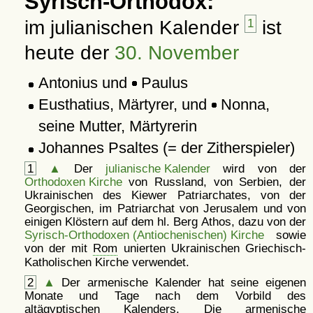
Syrisch-Orthodox:
im julianischen Kalender
1
ist
heute der
30. November
Antonius und
Paulus
Eusthatius, Märtyrer, und
Nonna,
seine Mutter, Märtyrerin
Johannes Psaltes (= der Zitherspieler)
1
▲
Der
julianische Kalender
wird von der
Orthodoxen Kirche
von Russland, von Serbien, der
Ukrainischen des Kiewer Patriarchates, von der
Georgischen, im Patriarchat von Jerusalem und von
einigen Klöstern auf dem hl. Berg Athos, dazu von der
Syrisch-Orthodoxen (Antiochenischen) Kirche
sowie
von der mit
Rom
unierten Ukrainischen Griechisch-
Katholischen Kirche verwendet.
2
▲
Der armenische Kalender hat seine eigenen
Monate und Tage nach dem Vorbild des
altägyptischen Kalenders. Die armenische