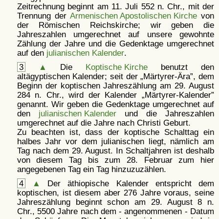
Zeitrechnung beginnt am 11. Juli 552 n. Chr., mit der
Trennung der
Armenischen Apostolischen Kirche
von
der Römischen Reichskirche; wir geben die
Jahreszahlen umgerechnet auf unsere gewohnte
Zählung der Jahre und die Gedenktage umgerechnet
auf den
julianischen Kalender
.
3
▲
Die
Koptische Kirche
benutzt den
altägyptischen Kalender; seit der
Märtyrer-Ära
, dem
Beginn der koptischen Jahreszählung am 29. August
284 n. Chr., wird der Kalender
Märtyrer-Kalender
genannt. Wir geben die Gedenktage umgerechnet auf
den
julianischen Kalender
und die Jahreszahlen
umgerechnet auf die Jahre nach Christi Geburt.
Zu beachten ist, dass der koptische Schalttag ein
halbes Jahr vor dem julianischen liegt, nämlich am
Tag nach dem 29. August. In Schaltjahren ist deshalb
von diesem Tag bis zum 28. Februar zum hier
angegebenen Tag ein Tag hinzuzuzählen.
4
▲
Der äthiopische Kalender entspricht dem
koptischen, ist diesem aber 276 Jahre voraus, seine
Jahreszählung beginnt schon am 29. August 8 n.
Chr., 5500 Jahre nach dem - angenommenen - Datum