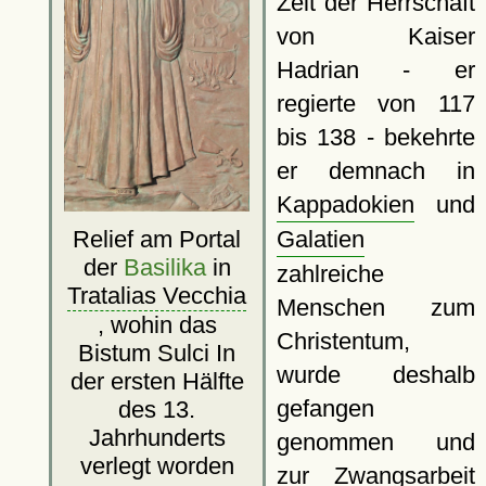
Zeit der Herrschaft
von Kaiser
Hadrian - er
regierte von 117
bis 138 - bekehrte
er demnach in
Kappadokien
und
Galatien
Relief am Portal
der
Basilika
in
zahlreiche
Tratalias Vecchia
Menschen zum
, wohin das
Christentum,
Bistum Sulci In
wurde deshalb
der ersten Hälfte
gefangen
des 13.
Jahrhunderts
genommen und
verlegt worden
zur Zwangsarbeit