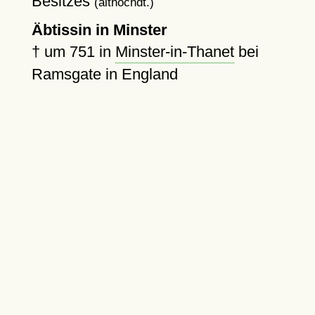
Besitzes
(althochdt.)
Äbtissin in Minster
†
um 751
in
Minster-in-Thanet
bei
Ramsgate in England