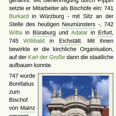
genannt. Mit Genehmigung durch Pippin
setzte er Mitarbeiter als Bischöfe ein: 741
Burkard
in Würzburg - mit Sitz an der
Stelle des heutigen
Neumünsters
-, 742
Witta
in
Büraburg
und
Adalar
in
Erfurt
,
745
Willibald
in
Eichstätt
. Mit ihnen
bewirkte er die kirchliche Organisation,
auf der
Karl der Große
dann die staatliche
aufbauen konnte.
747 wurde
Bonifatius
zum
Bischof
von
Mainz