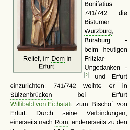
Bonifatius
741/742 die
Bistümer
Würzburg
,
Büraburg
-
beim heutigen
Relief, im
Dom
in
Fritzlar-
Erfurt
Ungedanken -
2
und
Erfurt
einzurichten; 741/742 weihte er in
Sülzenbrücken
bei Erfurt
Willibald von Eichstätt
zum Bischof von
Erfurt. Durch seine Verbindungen,
einerseits nach
Rom
, andererseits zu den