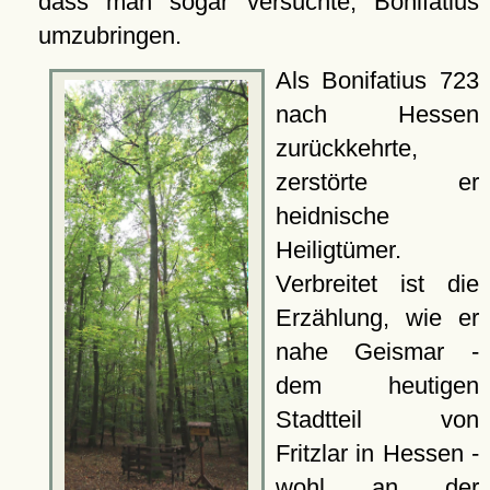
dass man sogar versuchte, Bonifatius
umzubringen.
Als Bonifatius 723
nach Hessen
zurückkehrte,
zerstörte er
heidnische
Heiligtümer.
Verbreitet ist die
Erzählung, wie er
nahe Geismar -
dem heutigen
Stadtteil von
Fritzlar in Hessen -
wohl an der