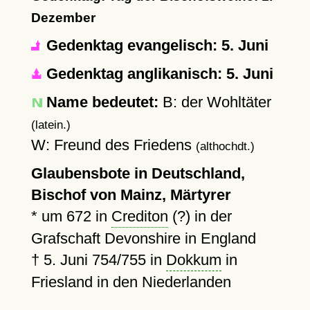
Dezember
Gedenktag evangelisch: 5. Juni
Gedenktag anglikanisch: 5. Juni
Name bedeutet:
B: der Wohltäter
(latein.)
W: Freund des Friedens
(althochdt.)
Glaubensbote in Deutschland,
Bischof von Mainz, Märtyrer
*
um 672
in
Crediton
(?) in der
Grafschaft Devonshire in England
†
5. Juni 754
/755 in
Dokkum
in
Friesland in den Niederlanden