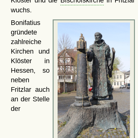
Kloster und die
Bischofskirche
in Fritzlar
wuchs.
Bonifatius
gründete
zahlreiche
Kirchen und
Klöster in
Hessen, so
neben
Fritzlar auch
an der Stelle
der