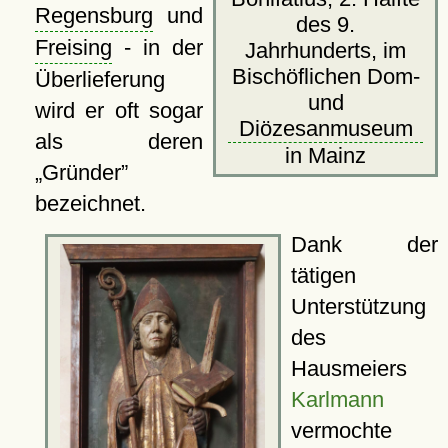
Regensburg
und
des 9.
Freising
- in der
Jahrhunderts, im
Bischöflichen Dom-
Überlieferung
und
wird er oft sogar
Diözesanmuseum
als deren
in Mainz
Gründer
bezeichnet.
Dank der
tätigen
Unterstützung
des
Hausmeiers
Karlmann
vermochte