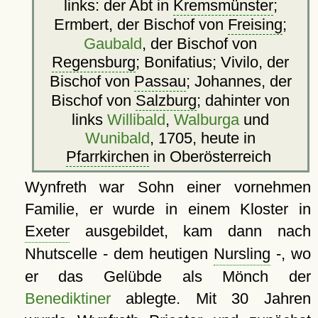
links: der Abt in
Kremsmünster
;
Ermbert, der Bischof von
Freising
;
Gaubald
, der Bischof von
Regensburg
; Bonifatius; Vivilo, der
Bischof von
Passau
; Johannes, der
Bischof von
Salzburg
; dahinter von
links
Willibald
,
Walburga
und
Wunibald
, 1705, heute in
Pfarrkirchen
in Oberösterreich
Wynfreth war Sohn einer vornehmen
Familie, er wurde in einem Kloster in
Exeter
ausgebildet, kam dann nach
Nhutscelle - dem heutigen
Nursling
-, wo
er das Gelübde als Mönch der
Benediktiner
ablegte. Mit 30 Jahren