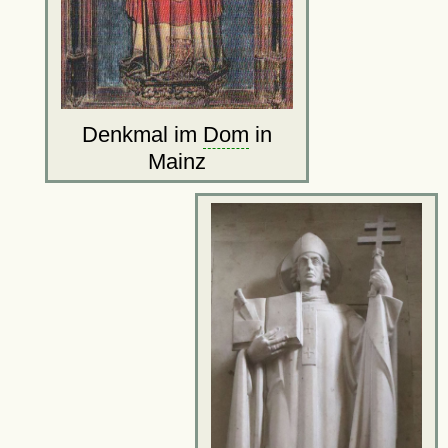
Denkmal im
Dom
in
Mainz