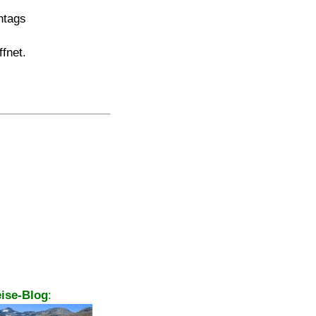
ntags
fnet.
ise-Blog
: