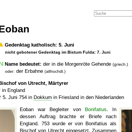
Eoban
Gedenktag katholisch: 5. Juni
nicht gebotener Gedenktag im Bistum Fulda: 7. Juni
Name bedeutet:
der in die Morgenröte Gehende
(griech.)
der Erbahne
oder:
(althochdt.)
Bischof von Utrecht, Märtyrer
* in England
†
5. Juni 754
in
Dokkum
in Friesland in den Niederlanden
Eoban war Begleiter von
Bonifatius
. In
dessen Auftrag brachte er Briefe nach
England. 753 wurde er von Bonifatius als
Bischof von
Utrecht
eingesetzt. Zusammen