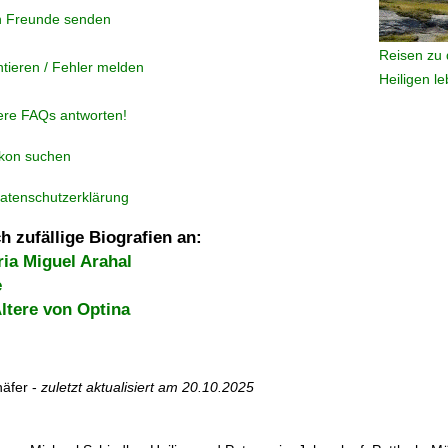
n Freunde senden
Reisen zu 
tieren / Fehler melden
Heiligen l
ere FAQs antworten!
ikon suchen
atenschutzerklärung
h zufällige Biografien an:
ia Miguel Arahal
e
ltere von Optina
äfer -
zuletzt aktualisiert am
20.10.2025