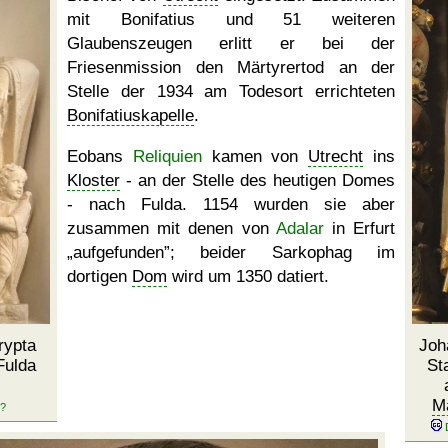
mit Bonifatius und 51 weiteren
Glaubenszeugen erlitt er bei der
Friesenmission den Märtyrertod an der
Stelle der 1934 am Todesort errichteten
Bonifatiuskapelle
.
Eobans
Reliquien
kamen von
Utrecht
ins
Kloster
- an der Stelle des heutigen Domes
- nach Fulda. 1154 wurden sie aber
zusammen mit denen von
Adalar
in Erfurt
aufgefunden
; beider Sarkophag im
dortigen
Dom
wird um 1350 datiert.
rypta
Joh
Fulda
St
M