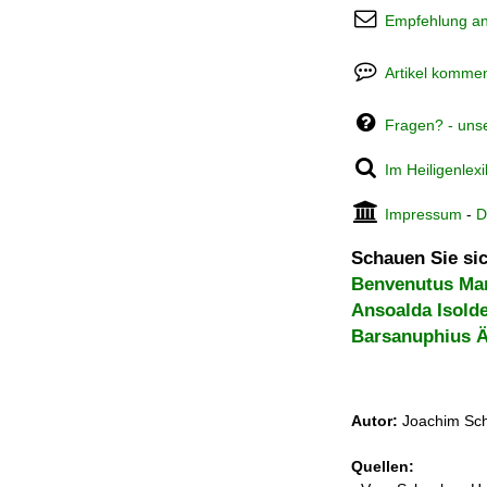
Empfehlung a
Artikel kommen
Fragen? - uns
Im Heiligenlex
Impressum
-
D
Schauen Sie sic
Benvenutus Mar
Ansoalda Isold
Barsanuphius Ä
Autor:
Joachim Sch
Quellen: