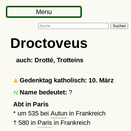
Menu
Suchen
Droctoveus
auch: Drotté, Trotteins
Gedenktag katholisch: 10. März
Name bedeutet:
?
Abt in Paris
*
um 535
bei
Autun
in Frankreich
†
580
in
Paris
in Frankreich