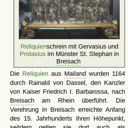
Reliquien
schrein mit Gervasius und
Protasius
im Münster St. Stephan in
Breisach
Die
Reliquien
aus
Mailand
wurden 1164
durch Rainald von Dassel, den Kanzler
von Kaiser Friedrich I. Barbarossa, nach
Breisach
am Rhein überführt. Die
Verehrung in Breisach erreichte Anfang
des 15. Jahrhunderts ihren Höhepunkt,
seitdem gelten sie dort auch als