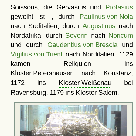
Soissons, die Gervasius und
Protasius
geweiht ist -, durch
Paulinus von Nola
nach Süditalien, durch
Augustinus
nach
Nordafrika, durch
Severin
nach
Noricum
und durch
Gaudentius von Brescia
und
Vigilius von Trient
nach Norditalien. 1129
kamen Reliquien ins
Kloster Petershausen
nach Konstanz,
1172 ins
Kloster Weißenau
bei
Ravensburg, 1179 ins
Kloster Salem
.