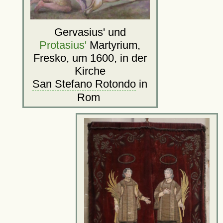
Gervasius' und
Protasius'
Martyrium,
Fresko, um 1600, in der
Kirche
San Stefano Rotondo
in
Rom