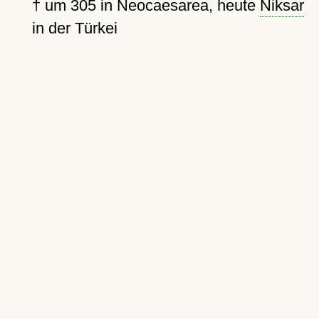
†
um 305
in Neocaesarea, heute
Niksar
in der Türkei