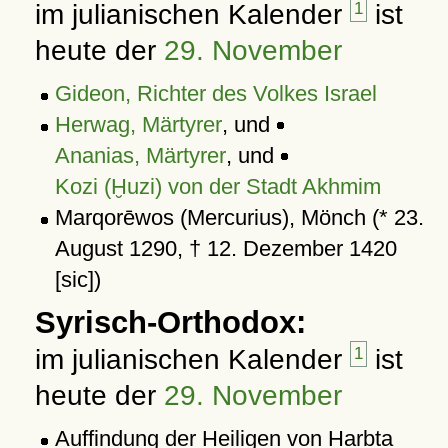
im julianischen Kalender
1
ist
heute der
29. November
Gideon, Richter des Volkes Israel
Herwag, Märtyrer
, und
Ananias, Märtyrer
, und
Kozi (Ḫuzi) von der Stadt Akhmim
Marqorēwos (Mercurius), Mönch (* 23.
August 1290, † 12. Dezember 1420
[sic])
Syrisch-Orthodox:
im julianischen Kalender
1
ist
heute der
29. November
Auffindung der Heiligen von Harbta