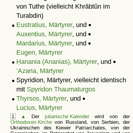
von Tuthe (vielleicht Khrâbtûn im
Turabdin)
Eustratius, Märtyrer
, und
Auxentius, Märtyrer
, und
Mardarius, Märtyrer
, und
Eugen, Märtyrer
Ḥanania (Ananias), Märtyrer
, und
‛Azaria, Märtyrer
Spyridion, Märtyrer, vielleicht identisch
mit
Spyridon Thaumaturgos
Thyrsos, Märtyrer
, und
Lucius, Märtyrer
1
▲
Der
julianische Kalender
wird von der
Orthodoxen Kirche
von Russland, von Serbien, der
Ukrainischen des Kiewer Patriarchates, von der