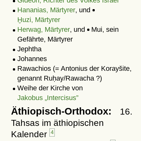
Gideon, Richter des Volkes Israel
Hananias, Märtyrer
, und
Ḫuzi, Märtyrer
Herwag, Märtyrer
, und
Mui, sein
Gefährte, Märtyrer
Jephtha
Johannes
Rawachios (= Antonius der Korayšite,
genannt Ruḥay/Rawacha ?)
Weihe der Kirche von
Jakobus „Intercisus”
Äthiopisch-Orthodox:
16.
Tahsas im äthiopischen
Kalender
4