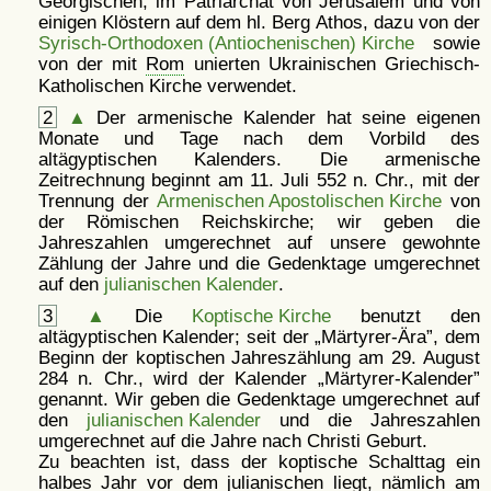
Georgischen, im Patriarchat von Jerusalem und von
einigen Klöstern auf dem hl. Berg Athos, dazu von der
Syrisch-Orthodoxen (Antiochenischen) Kirche
sowie
von der mit
Rom
unierten Ukrainischen Griechisch-
Katholischen Kirche verwendet.
2
▲
Der armenische Kalender hat seine eigenen
Monate und Tage nach dem Vorbild des
altägyptischen Kalenders. Die armenische
Zeitrechnung beginnt am 11. Juli 552 n. Chr., mit der
Trennung der
Armenischen Apostolischen Kirche
von
der Römischen Reichskirche; wir geben die
Jahreszahlen umgerechnet auf unsere gewohnte
Zählung der Jahre und die Gedenktage umgerechnet
auf den
julianischen Kalender
.
3
▲
Die
Koptische Kirche
benutzt den
altägyptischen Kalender; seit der
Märtyrer-Ära
, dem
Beginn der koptischen Jahreszählung am 29. August
284 n. Chr., wird der Kalender
Märtyrer-Kalender
genannt. Wir geben die Gedenktage umgerechnet auf
den
julianischen Kalender
und die Jahreszahlen
umgerechnet auf die Jahre nach Christi Geburt.
Zu beachten ist, dass der koptische Schalttag ein
halbes Jahr vor dem julianischen liegt, nämlich am