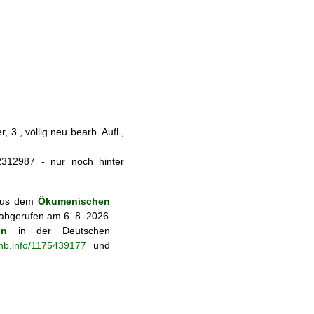
 3., völlig neu bearb. Aufl.,
/22312987 - nur noch hinter
 aus dem
Ökumenischen
 abgerufen am 6. 8. 2026
on
in der Deutschen
-nb.info/1175439177
und