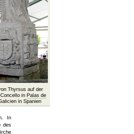
von Thyrsus auf der
 Concello in
Palas de
Galicien in Spanien
n. In
e des
irche