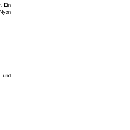
r. Ein
Nyon
s und