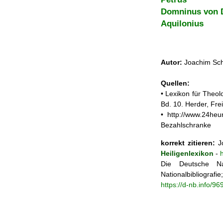
Domninus von 
Aquilonius
Autor:
Joachim Sch
Quellen:
• Lexikon für Theol
Bd. 10. Herder, Fre
• http://www.24heu
Bezahlschranke
korrekt zitieren:
Jo
Heiligenlexikon
-
Die Deutsche Na
Nationalbibliograf
https://d-nb.info/9