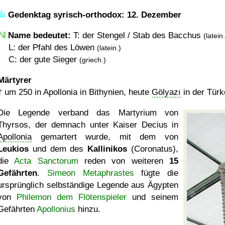
Gedenktag syrisch-orthodox: 12. Dezember
Name bedeutet:
T: der Stengel / Stab des Bacchus
(latein.
L: der Pfahl des Löwen
(latein.)
C: der gute Sieger
(griech.)
Märtyrer
†
um 250
in Apollonia in Bithynien, heute
Gölyazı
in der Türk
Die Legende verband das Martyrium von
Thyrsos, der demnach unter Kaiser Decius in
Apollonia
gemartert wurde, mit dem von
Leukios
und dem des
Kallinikos
(Coronatus),
die
Acta Sanctorum
reden von weiteren
15
Gefährten
.
Simeon Metaphrastes
fügte die
ursprünglich selbständige Legende aus Ägypten
von
Philemon dem Flötenspieler
und seinem
Gefährten
Apollonius
hinzu.