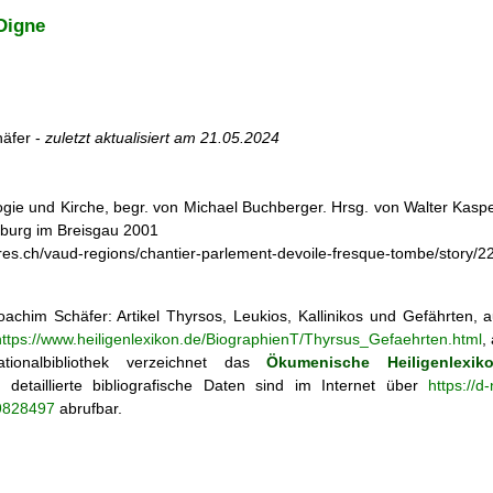
Digne
äfer -
zuletzt aktualisiert am
21.05.2024
ogie und Kirche, begr. von Michael Buchberger. Hrsg. von Walter Kasper,
iburg im Breisgau 2001
res.ch/vaud-regions/chantier-parlement-devoile-fresque-tombe/story
achim Schäfer: Artikel
Thyrsos, Leukios, Kallinikos und Gefährten,
https://www.heiligenlexikon.de/BiographienT/Thyrsus_Gefaehrten.html
,
tionalbibliothek verzeichnet das
Ökumenische Heiligenlexik
ie; detaillierte bibliografische Daten sind im Internet über
https://d
69828497
abrufbar.