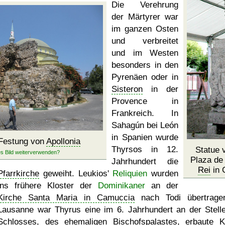
Die Verehrung
der Märtyrer war
im ganzen Osten
und verbreitet
und im Westen
besonders in den
Pyrenäen oder in
Sisteron
in der
Provence in
Frankreich. In
Sahagún bei León
in Spanien wurde
 Festung von
Apollonia
Thyrsos in 12.
Statue 
Plaza de
Jahrhundert die
Rei
in 
Pfarrkirche
geweiht. Leukios'
Reliquien
wurden
ins frühere Kloster der
Dominikaner
an der
Kirche Santa Maria in Camuccia
nach Todi übertrage
Lausanne war Thyrus eine im 6. Jahrhundert an der Stell
Schlosses, des
ehemaligen Bischofspalastes
, erbaute K