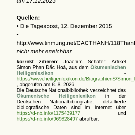
am
17.12.2023
Quellen:
• Die Tagespost, 12. Dezember 2015
•
http://www.tinmung.net/CACTHANH/118Tha
nicht mehr erreichbar
korrekt zitieren:
Joachim Schäfer: Artikel
Simon Phan Đắc Hoà, aus dem
Ökumenischen
Heiligenlexikon
-
https://www.heiligenlexikon.de/BiographienS/Simo
, abgerufen am 8. 8. 2026
Die Deutsche Nationalbibliothek verzeichnet das
Ökumenische Heiligenlexikon
in der
Deutschen Nationalbibliografie; detaillierte
bibliografische Daten sind im Internet über
https://d-nb.info/1175439177
und
https://d-nb.info/969828497
abrufbar.