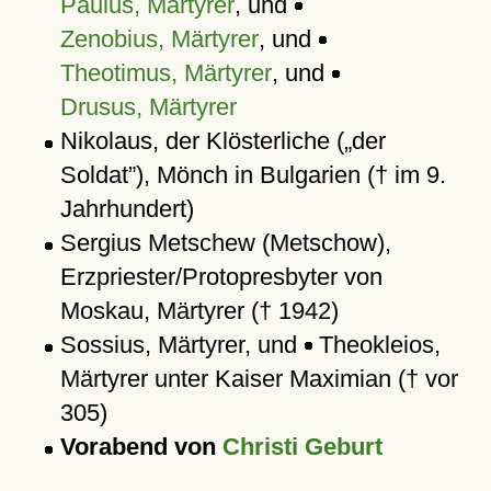
Paulus, Märtyrer
, und
Zenobius, Märtyrer
, und
Theotimus, Märtyrer
, und
Drusus, Märtyrer
Nikolaus, der Klösterliche (
der
Soldat
), Mönch in Bulgarien († im 9.
Jahrhundert)
Sergius Metschew (Metschow),
Erzpriester/Protopresbyter von
Moskau, Märtyrer († 1942)
Sossius, Märtyrer, und
Theokleios,
Märtyrer unter Kaiser Maximian († vor
305)
Vorabend von
Christi Geburt