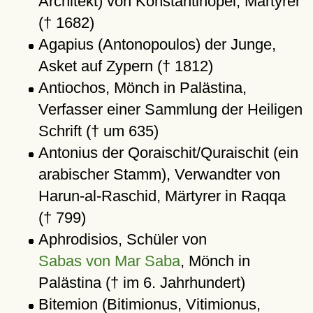
Architekt) von Konstantinopel, Märtyrer
(† 1682)
Agapius (Antonopoulos) der Junge,
Asket auf Zypern († 1812)
Antiochos, Mönch in Palästina,
Verfasser einer Sammlung der Heiligen
Schrift († um 635)
Antonius der Qoraischit/Quraischit (ein
arabischer Stamm), Verwandter von
Harun-al-Raschid, Märtyrer in Raqqa
(† 799)
Aphrodisios, Schüler von
Sabas von Mar Saba
, Mönch in
Palästina († im 6. Jahrhundert)
Bitemion (Bitimionus, Vitimionus,