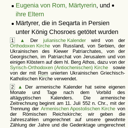
Eugenia von Rom, Märtyrerin
, und
ihre Eltern
Märtyrer, die in Seqarta in Persien
unter König Chosroes getötet wurden
1
▲
Der
julianische Kalender
wird von der
Orthodoxen Kirche
von Russland, von Serbien, der
Ukrainischen des Kiewer Patriarchates, von der
Georgischen, im Patriarchat von Jerusalem und von
einigen Klöstern auf dem hl. Berg Athos, dazu von der
Syrisch-Orthodoxen (Antiochenischen) Kirche
sowie
von der mit
Rom
unierten Ukrainischen Griechisch-
Katholischen Kirche verwendet.
2
▲
Der armenische Kalender hat seine eigenen
Monate und Tage nach dem Vorbild des
altägyptischen Kalenders. Die armenische
Zeitrechnung beginnt am 11. Juli 552 n. Chr., mit der
Trennung der
Armenischen Apostolischen Kirche
von
der Römischen Reichskirche; wir geben die
Jahreszahlen umgerechnet auf unsere gewohnte
Zählung der Jahre und die Gedenktage umgerechnet