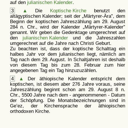
auf den
julianischen Kalender
.
3
▲
Die
Koptische Kirche
benutzt den
altägyptischen Kalender; seit der
Märtyrer-Ära
, dem
Beginn der koptischen Jahreszählung am 29. August
284 n. Chr., wird der Kalender
Märtyrer-Kalender
genannt. Wir geben die Gedenktage umgerechnet auf
den
julianischen Kalender
und die Jahreszahlen
umgerechnet auf die Jahre nach Christi Geburt.
Zu beachten ist, dass der koptische Schalttag ein
halbes Jahr vor dem julianischen liegt, nämlich am
Tag nach dem 29. August. In Schaltjahren ist deshalb
von diesem Tag bis zum 28. Februar zum hier
angegebenen Tag ein Tag hinzuzuzählen.
4
▲
Der äthiopische Kalender entspricht dem
koptischen, ist diesem aber 276 Jahre voraus, seine
Jahreszählung beginnt schon am 29. August 8 n.
Chr., 5500 Jahre nach dem - angenommenen - Datum
der Schöpfung. Die Monatsbezeichnungen sind in
Ge’ez, der Kirchensprache der äthiopischen
orthodoxen Kirche.