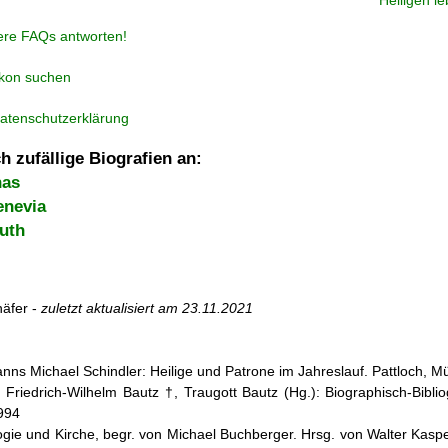
Heiligen l
ere FAQs antworten!
ikon suchen
atenschutzerklärung
h zufällige Biografien an:
nas
enevia
uth
äfer -
zuletzt aktualisiert am
23.11.2021
nns Michael Schindler: Heilige und Patrone im Jahreslauf. Pattloch, 
: Friedrich-Wilhelm Bautz †, Traugott Bautz (Hg.): Biographisch-Bibli
1994
ogie und Kirche, begr. von Michael Buchberger. Hrsg. von Walter Kasper,