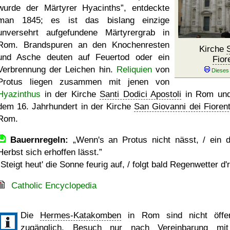
wurde der Märtyrer Hyacinths
, entdeckte
man 1845; es ist das bislang einzige
unversehrt aufgefundene Märtyrergrab in
Rom. Brandspuren an den Knochenresten
Kirche
und Asche deuten auf Feuertod oder ein
Fior
Verbrennung der Leichen hin.
Reliquien
von
Protus liegen zusammen mit jenen von
Hyazinthus
in der Kirche
Santi Dodici Apostoli
in Rom und
dem 16. Jahrhundert in der Kirche
San Giovanni dei Fiorent
Rom.
Bauernregeln:
Wenn's an Protus nicht nässt, / ein d
Herbst sich erhoffen lässt.
Steigt heut' die Sonne feurig auf, / folgt bald Regenwetter d'r
Catholic Encyclopedia
Die
Hermes-Katakomben
in Rom sind nicht öffen
zugänglich, Besuch nur nach Vereinbarung mit