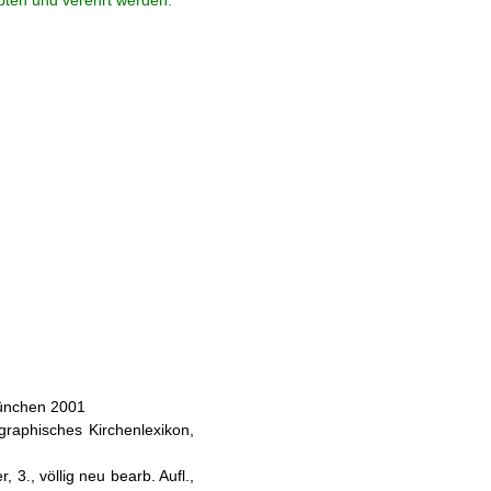
ebten und verehrt werden.
München 2001
ographisches Kirchenlexikon,
 3., völlig neu bearb. Aufl.,