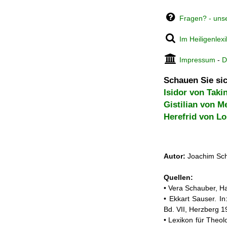
Fragen? - uns
Im Heiligenlex
Impressum
-
D
Schauen Sie sic
Isidor von Taki
Gistilian von M
Herefrid von Lo
Autor:
Joachim Sch
Quellen:
• Vera Schauber, Ha
• Ekkart Sauser. In
Bd. VII, Herzberg 
• Lexikon für Theol