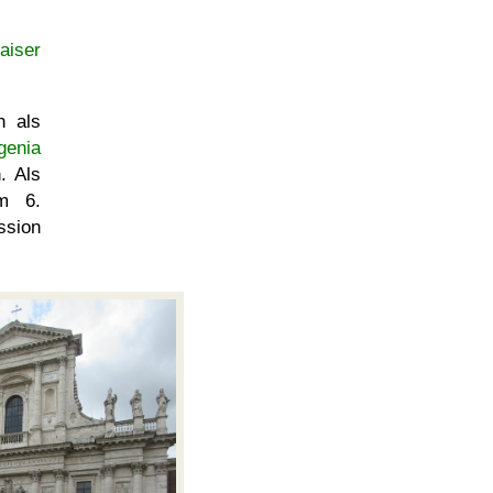
aiser
n als
genia
. Als
im 6.
ssion