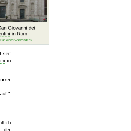
San Giovanni dei
entini
in Rom
 seit
ini
in
ürrer
auf.
tlich
 der