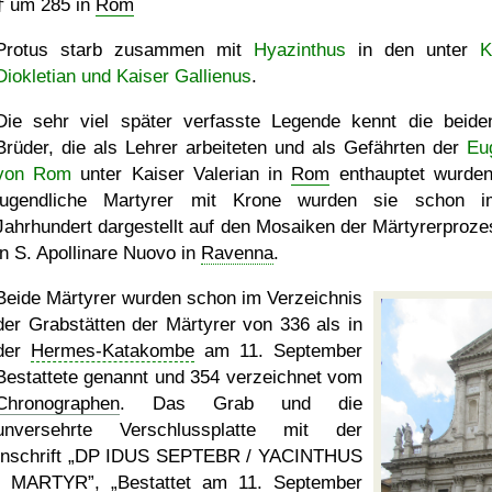
†
um 285
in
Rom
Protus starb zusammen mit
Hyazinthus
in den unter
K
Diokletian und Kaiser Gallienus
.
Die sehr viel später verfasste Legende kennt die beide
Brüder, die als Lehrer arbeiteten und als Gefährten der
Eu
von Rom
unter Kaiser Valerian in
Rom
enthauptet wurden
jugendliche Martyrer mit Krone wurden sie schon 
Jahrhundert dargestellt auf den Mosaiken der Märtyrerproze
in S. Apollinare Nuovo in
Ravenna
.
Beide Märtyrer wurden schon im Verzeichnis
der Grabstätten der Märtyrer von 336 als in
der
Hermes-Katakombe
am 11. September
Bestattete genannt und 354 verzeichnet vom
Chronographen
. Das Grab und die
unversehrte Verschlussplatte mit der
Inschrift
DP IDUS SEPTEBR / YACINTHUS
/ MARTYR
,
Bestattet am 11. September