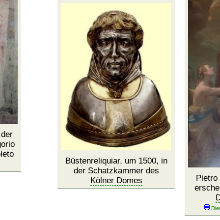
 der
orio
leto
Büstenreliquiar, um 1500, in
der Schatzkammer des
Pietro
Kölner Domes
ersche