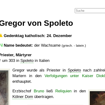
Gregor von Spoleto
Gedenktag katholisch: 24. Dezember
Name bedeutet:
der Wachsame
(griech. - latein.)
Priester, Märtyrer
†
um 303
in
Spoleto
in Italien
Gregor wurde als Priester in
Spoleto
nach zahlre
Martern in den
Verfolgungen unter Kaiser Diokl
enthauptet.
Erzbischof
Bruno
ließ
Reliquien
in den
Kölner Dom
übertragen.