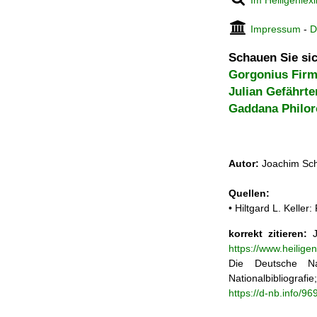
Im Heiligenlex
Impressum
-
D
Schauen Sie sic
Gorgonius Fir
Julian Gefährte
Gaddana Philor
Autor:
Joachim Sch
Quellen:
• Hiltgard L. Kelle
korrekt zitieren:
J
https://www.heilig
Die Deutsche Na
Nationalbibliograf
https://d-nb.info/9