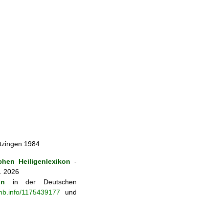
itzingen 1984
hen Heiligenlexikon
-
. 2026
on
in der Deutschen
-nb.info/1175439177
und