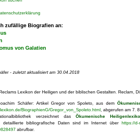
ikon suchen
atenschutzerklärung
h zufällige Biografien an:
mus
n
omus von Galatien
äfer -
zuletzt aktualisiert am
30.04.2018
r: Reclams Lexikon der Heiligen und der biblischen Gestalten. Reclam, D
oachim Schäfer: Artikel
Gregor von Spoleto, aus dem
Ökumenisc
enlexikon.de/BiographienG/Gregor_von_Spoleto.html
, abgerufen am 7. 8
tionalbibliothek verzeichnet das
Ökumenische Heiligenlexik
ie; detaillierte bibliografische Daten sind im Internet über
https://d
69828497
abrufbar.