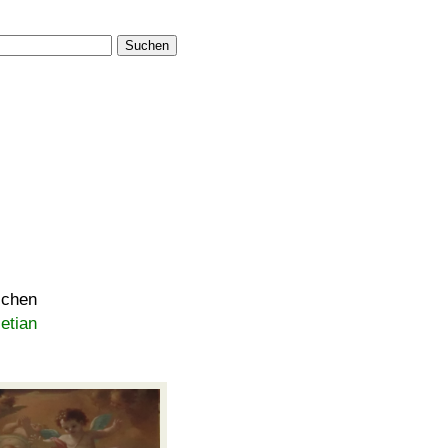
Suchen
ichen
etian