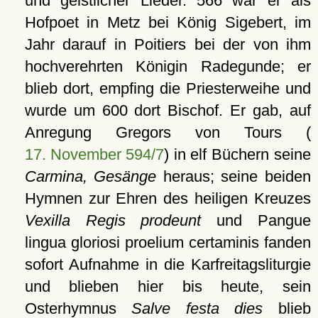
und geistlicher Lieder. 566 war er als
Hofpoet in Metz bei König Sigebert, im
Jahr darauf in Poitiers bei der von ihm
hochverehrten Königin Radegunde; er
blieb dort, empfing die Priesterweihe und
wurde um 600 dort Bischof. Er gab, auf
Anregung Gregors von Tours (
17. November 594/7
) in elf Büchern seine
Carmina, Gesänge
heraus; seine beiden
Hymnen zur Ehren des heiligen Kreuzes
Vexilla Regis prodeunt
und Pangue
lingua gloriosi proelium certaminis fanden
sofort Aufnahme in die Karfreitagsliturgie
und blieben hier bis heute, sein
Osterhymnus
Salve festa dies
blieb