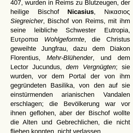
407, wurden in Reims zu Blutzeugen, der
heilige Bischof
Nicasius
,
Νικασιος
Siegreicher
, Bischof von Reims, mit ihm
seine leibliche Schwester Eutropia,
Ευτροπια
Wohlgeformte
, die Christus
geweihte Jungfrau, dazu dem Diakon
Florentius,
Mehr-Blühender
, und dem
Lector Jucundus,
dem Vergnügten
; sie
wurden, vor dem Portal der von ihm
gegründeten Basilika, von den auf sie
einstürmenden arianischen Vandalen
erschlagen; die Bevölkerung war vor
ihnen geflohen, aber der Bischof wollte
die Alten und Gebrechlichen, die nicht
fliehen konnten, nicht verlassen.