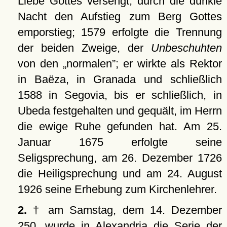
Liebe Gottes versengt, durch die dunkle
Nacht den Aufstieg zum Berg Gottes
emporstieg; 1579 erfolgte die Trennung
der beiden Zweige, der
Unbeschuhten
von den
normalen
; er wirkte als Rektor
in Baëza, in Granada und schließlich
1588 in Segovia, bis er schließlich, in
Ubeda festgehalten und gequält, im Herrn
die ewige Ruhe gefunden hat. Am 25.
Januar 1675 erfolgte seine
Seligsprechung, am 26. Dezember 1726
die Heiligsprechung und am 24. August
1926 seine Erhebung zum Kirchenlehrer.
2.
† am Samstag, dem 14. Dezember
250, wurde in Alexandria die Serie der