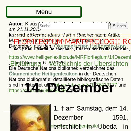
Menu
Autor:
Klaus Martin Reichenbach -
zuletzt aktualisiert
Suchen
am
21.11.2015
korrekt zitieren:
Klaus Martin Reichenbach: Artikel
Martyrologium Romanum - Flori-Legium: 14.
Dezember, aus dem
Ökumenischen Heiligenlexikon
-
https://www.heiligenlexikon.de/MRFlorilegium/14Dezem
, abgerufen am 6. 8. 2026
Einführung
Verzeichnis der Übersichten
Die Deutsche Nationalbibliothek verzeichnet das
Ökumenische Heiligenlexikon
in der Deutschen
Nationalbibliografie; detaillierte bibliografische Daten
14. Dezember
sind im Internet über
https://d-nb.info/1175439177
und
https://d-nb.info/969828497
abrufbar.
1.
† am Samstag, dem 14.
Dezember 1591,
entschlief in Ubeda in
Ökumenisches Heiligenlexikon