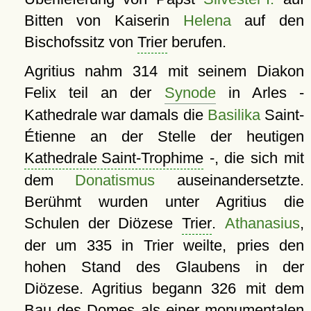
Bitten von Kaiserin
Helena
auf den
Bischofssitz von
Trier
berufen.
Agritius nahm 314 mit seinem Diakon
Felix teil an der
Synode
in Arles -
Kathedrale war damals die
Basilika
Saint-
Étienne an der Stelle der heutigen
Kathedrale Saint-Trophime
-, die sich mit
dem
Donatismus
auseinandersetzte.
Berühmt wurden unter Agritius die
Schulen der Diözese
Trier
.
Athanasius
,
der um 335 in Trier weilte, pries den
hohen Stand des Glaubens in der
Diözese. Agritius begann 326 mit dem
Bau des Domes als einer monumentalen