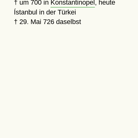
†
um 700
in
Konstantinopel
, heute
Ístanbul in der Türkei
†
29. Mai 726
daselbst