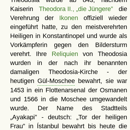
Kaiserin
Theodora II., „die Jüngere”
die
Verehrung der
Ikonen
offiziell wieder
eingeführt hatte, zu den meistverehrten
Heiligen in Konstantinopel und wurde als
Vorkämpferin gegen den Bildersturm
verehrt. Ihre
Reliquien
von Theodosia
wurden in der nach ihr benannten
damaligen Theodosia-Kirche - der
heutigen
Gül-Moschee
bewahrt, sie war
1453 in ein Flottenarsenal der Osmanen
und 1566 in die Moschee umgewandelt
wurde. Der Name des Stadtteils
Ayakapi
- deutsch:
Tor der heiligen
Frau
in Ístanbul bewahrt bis heute die