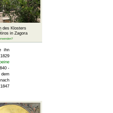
n
des Klosters
iros in Zagora
e ihn
 1829
beine
840 -
 dem
nach
 1847