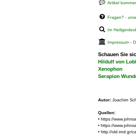
Artikel kommen
Fragen? - uns
Im Heiligenlex
Impressum
-
D
Schauen Sie sic
Hildulf von Lob
Xenophon
Serapion Wunde
Autor:
Joachim Sch
Quellen:
• https://www.john
• https://www.john
• http://old.imd.gr