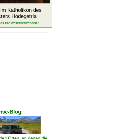
 im
Katholikon
des
sters Hodegetria
ise-Blog
:
den Orten, an denen die