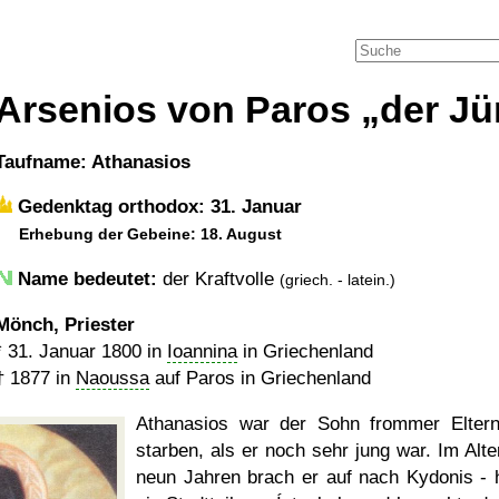
Arsenios von Paros
der Jü
Taufname: Athanasios
Gedenktag orthodox: 31. Januar
Erhebung der Gebeine: 18. August
Name bedeutet:
der Kraftvolle
(griech. - latein.)
Mönch, Priester
*
31. Januar 1800
in
Ioannina
in Griechenland
†
1877
in
Naoussa
auf Paros in Griechenland
Athanasios war der Sohn frommer Eltern
starben, als er noch sehr jung war. Im Alte
neun Jahren brach er auf nach Kydonis - 