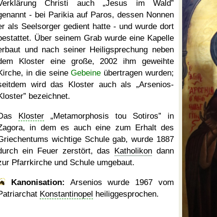
Verklärung Christi auch
Jesus im Wald
genannt - bei Parikia auf Paros, dessen Nonnen
er als Seelsorger gedient hatte - und wurde dort
bestattet. Über seinem Grab wurde eine Kapelle
erbaut und nach seiner Heiligsprechung neben
dem Kloster eine große, 2002 ihm geweihte
Kirche, in die seine
Gebeine
übertragen wurden;
seitdem wird das Kloster auch als
Arsenios-
Kloster
bezeichnet.
Das
Kloster
Metamorphosis tou Sotiros
in
Zagora, in dem es auch eine zum Erhalt des
Griechentums wichtige Schule gab, wurde 1887
durch ein Feuer zerstört, das
Katholikon
dann
zur Pfarrkirche und Schule umgebaut.
Kanonisation:
Arsenios wurde
1967
vom
Patriarchat
Konstantinopel
heiliggesprochen.