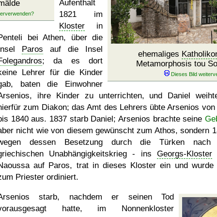
Aufenthalt
mälde
1821 im
Kloster
in
Penteli bei Athen, über die
Insel
Paros
auf die Insel
ehemaliges
Katholiko
Folegandros
; da es dort
Metamorphosis tou Sot
keine Lehrer für die Kinder
gab, baten die Einwohner
Arsenios, ihre Kinder zu unterrichten, und Daniel weiht
hierfür zum Diakon; das Amt des Lehrers übte Arsenios von
bis 1840 aus. 1837 starb Daniel; Arsenios brachte seine
Ge
aber nicht wie von diesem gewünscht zum Athos, sondern 1
wegen dessen Besetzung durch die Türken nach
griechischen Unabhängigkeitskrieg - ins
Georgs-Kloster
Naoussa auf Paros, trat in dieses Kloster ein und wurde
zum Priester ordiniert.
Arsenios starb, nachdem er seinen Tod
vorausgesagt hatte, im Nonnenkloster