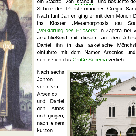
ein Stadtteil von
Ístanbul
- und besuchte dor
Schule des Priestermönches Gregor Sara
Nach fünf Jahren ging er mit dem Mönch D
ins
Kloster
Metamorphosis tou Soti
Verklärung des Erlösers
in Zagora bei V
anschließend mit diesem auf den
Athos
Daniel ihn in das asketische Mönchs
einführte mit dem Namen Arsenios un
schließlich das
Große Schema
verlieh.
Nach sechs
Jahren
verließen
Arsenios
und Daniel
den Athos
und gingen,
nach einem
kurzen