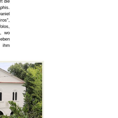
t die
phis.
aniel
ros
,
olos,
, wo
leben
d ihm