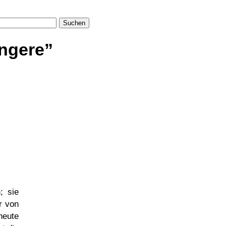
Suchen
ngere
; sie
r von
heute