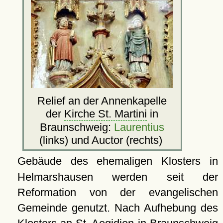
Relief an der Annenkapelle
der
Kirche St. Martini
in
Braunschweig:
Laurentius
(links) und Auctor (rechts)
Gebäude des ehemaligen
Klosters
in
Helmarshausen werden seit der
Reformation von der evangelischen
Gemeinde genutzt. Nach Aufhebung des