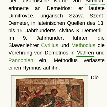
Der altserbische Name von
Sirmium
erinnerte an Demetrios: er lautete
Dimitrovce, ungarisch Szava Szent-
Demeter, in lateinischen Quellen des 13.
bis 15. Jahrhunderts
civitas S. Demetrii
.
Im 9. Jahrhundert führten die
Slawenlehrer
Cyrillus
und
Methodius
die
Verehrung von Demetrios in
Mähren
und
Pannonien
ein, Methodius verfasste
einen Hymnus auf ihn.
Die