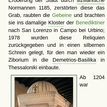
Eroberung der Stadt durch
sizilianische
Normannen 1185, zerstörten diese das
Grab, raubten die
Gebeine
und brachten
sie ins damalige
Kloster
der
Benediktiner
nach San Lorenzo in Campo bei Urbino;
1978 wurden diese Reliquien
zurückgegeben und in einen silbernen
Schrein gelegt, für den man wieder ein
Ziborium in die
Demetrios-Basilika
in
Thessaloniki einbaute.
Ab 1204
war