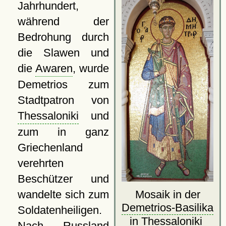
Jahrhundert,
während der
Bedrohung durch
die Slawen und
die
Awaren
, wurde
Demetrios zum
Stadtpatron von
Thessaloniki
und
zum in ganz
Griechenland
verehrten
Beschützer und
Mosaik in der
wandelte sich zum
Demetrios-Basilika
Soldatenheiligen.
in Thessaloniki
Nach Russland