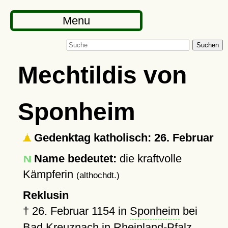
Menu
Suchen
Mechtildis von
Sponheim
Gedenktag katholisch: 26. Februar
Name bedeutet:
die kraftvolle
Kämpferin
(althochdt.)
Reklusin
†
26. Februar 1154
in
Sponheim
bei
Bad Kreuznach in Rheinland-Pfalz