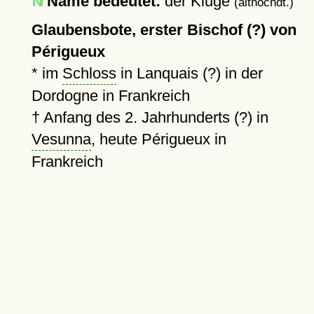
Name bedeutet:
der Kluge
(althochdt.)
Glaubensbote, erster Bischof (?) von
Périgueux
* im
Schloss
in Lanquais (?) in der
Dordogne in Frankreich
†
Anfang des 2. Jahrhunderts (?)
in
Vesunna
, heute Périgueux in
Frankreich