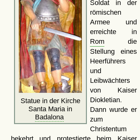
Soldat in der
römischen
Armee und
erreichte in
Rom
die
Stellung eines
Heerführers
und
Leibwächters
von Kaiser
Diokletian.
Statue in der Kirche
Santa Maria in
Dann wurde er
Badalona
zum
Christentum
bekehrt und protestierte beim Kaiser