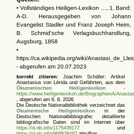
• Vollständiges Heiligen-Lexikon …, 1. Band:
A-D. Herausgegeben von Johann
Evangelist Stadler und Franz Joseph Heim,
B. Schmid'sche Verlagsbuchhandlung,
Augsburg, 1858
•
https://ca.wikipedia.org/wiki/Anastasi_de_Llei
- abgerufen am 20.07.2023
korrekt zitieren:
Joachim Schäfer: Artikel
Anastasius von Lérida und Gefährten, aus dem
Ökumenischen Heiligenlexikon
-
https://www.heiligenlexikon.de/BiographienA/Anasta
, abgerufen am 6. 8. 2026
Die Deutsche Nationalbibliothek verzeichnet das
Ökumenische Heiligenlexikon
in der
Deutschen Nationalbibliografie; detaillierte
bibliografische Daten sind im Internet über
https://d-nb.info/1175439177
und
https://d-nb.info/969828497
abrufbar.