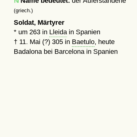
Name bedeutet:
der Auferstandene
(griech.)
Soldat, Märtyrer
*
um 263
in
Lleida
in Spanien
†
11. Mai (?) 305
in
Baetulo
, heute
Badalona bei Barcelona in Spanien