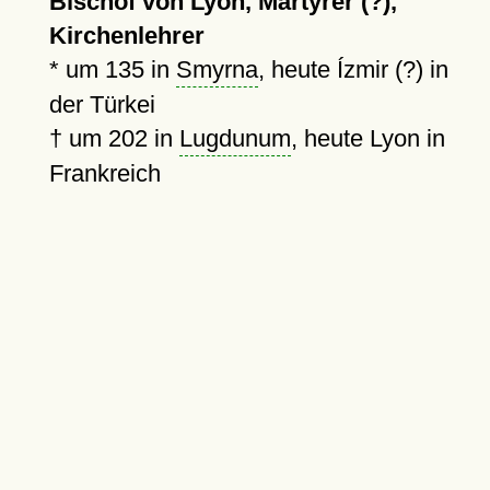
Bischof von Lyon, Märtyrer (?),
Kirchenlehrer
*
um 135
in
Smyrna
, heute Ízmir (?) in
der Türkei
†
um 202
in
Lugdunum
, heute Lyon in
Frankreich