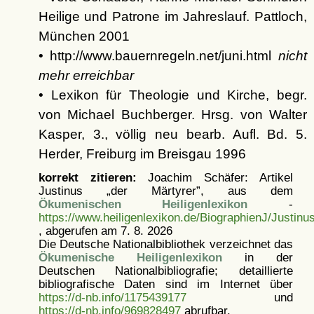
Heilige und Patrone im Jahreslauf. Pattloch,
München 2001
• http://www.bauernregeln.net/juni.html
nicht
mehr erreichbar
• Lexikon für Theologie und Kirche, begr.
von Michael Buchberger. Hrsg. von Walter
Kasper, 3., völlig neu bearb. Aufl. Bd. 5.
Herder, Freiburg im Breisgau 1996
korrekt zitieren:
Joachim Schäfer: Artikel
Justinus „der Märtyrer”, aus dem
Ökumenischen Heiligenlexikon
-
https://www.heiligenlexikon.de/BiographienJ/Justinu
, abgerufen am 7. 8. 2026
Die Deutsche Nationalbibliothek verzeichnet das
Ökumenische Heiligenlexikon
in der
Deutschen Nationalbibliografie; detaillierte
bibliografische Daten sind im Internet über
https://d-nb.info/1175439177
und
https://d-nb.info/969828497
abrufbar.