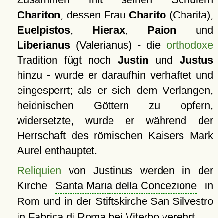
Chariton
, dessen Frau
Charito
(Charita),
Euelpistos
,
Hierax
,
Paion
und
Liberianus
(Valerianus) - die
orthodoxe
Tradition fügt noch
Justin
und
Justus
hinzu - wurde er daraufhin verhaftet und
eingesperrt; als er sich dem Verlangen,
heidnischen Göttern zu opfern,
widersetzte, wurde er während der
Herrschaft des römischen Kaisers Mark
Aurel enthauptet.
Reliquien
von Justinus werden in der
Kirche
Santa Maria della Concezione
in
Rom und in der
Stiftskirche San Silvestro
in Fabrica di Roma bei Viterbo verehrt.