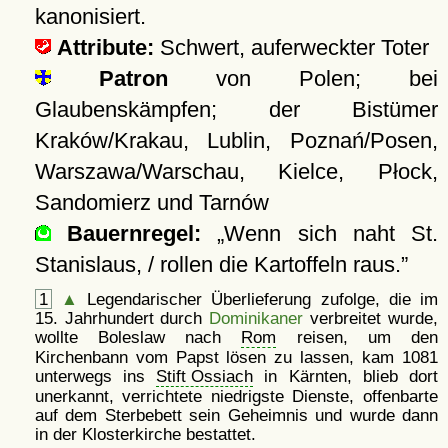
kanonisiert.
Attribute:
Schwert, auferweckter Toter
Patron
von Polen; bei
Glaubenskämpfen; der Bistümer
Kraków/Krakau, Lublin, Poznań/Posen,
Warszawa/Warschau, Kielce, Płock,
Sandomierz und Tarnów
Bauernregel:
Wenn sich naht St.
Stanislaus, / rollen die Kartoffeln raus.
1
▲
Legendarischer Überlieferung zufolge, die im
15. Jahrhundert durch
Dominikaner
verbreitet wurde,
wollte Boleslaw nach
Rom
reisen, um den
Kirchenbann vom Papst lösen zu lassen, kam 1081
unterwegs ins
Stift Ossiach
in Kärnten, blieb dort
unerkannt, verrichtete niedrigste Dienste, offenbarte
auf dem Sterbebett sein Geheimnis und wurde dann
in der Klosterkirche bestattet.