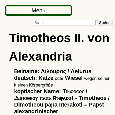
Menu
Suchen
Timotheos II. von
Alexandria
Beiname: Αἴλουρος / Aelurus
deutsch: Katze
Wiesel
oder
wegen seiner
kleinen Körpergröße
koptischer Name: Ⲧⲓⲙⲟⲑⲉⲟⲥ /
Ⲇⲓⲙⲟⲑⲉⲟⲩ ⲡⲁⲡⲁ ⲛ︦ⲧⲉⲣⲁⲕⲟϯ - Timotheos /
Dimotheou papa nterakoti = Papst
alexandrinischer