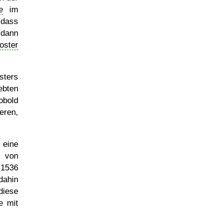
e
im
 dass
 dann
oster
sters
ebten
obold
eren,
eine
g von
 1536
dahin
diese
e mit