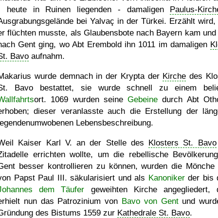
- heute in Ruinen liegenden - damaligen
Paulus-Kirch
Ausgrabungsgelände bei Yalvaç in der Türkei. Erzählt wird,
er flüchten musste, als Glaubensbote nach Bayern kam und
nach Gent ging, wo Abt Erembold ihn 1011 im damaligen
Kl
St. Bavo
aufnahm.
Makarius wurde demnach in der Krypta der
Kirche
des Klo
St. Bavo bestattet, sie wurde schnell zu einem beli
Wallfahrts
ort. 1069 wurden seine
Gebeine
durch Abt Oth
erhoben; dieser veranlasste auch die Erstellung der läng
legendenumwobenen Lebensbeschreibung.
Weil Kaiser Karl V. an der Stelle des
Klosters St. Bavo
Zitadelle errichten wollte, um die rebellische Bevölkerun
Gent besser kontrollieren zu können, wurden die Mönche
von Papst Paul III. säkularisiert und als
Kanoniker
der bis 
Johannes dem Täufer
geweihten Kirche angegliedert, 
erhielt nun das Patrozinium von
Bavo von Gent
und wurd
Gründung des Bistums 1559 zur
Kathedrale St. Bavo
.