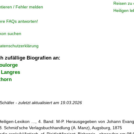
Reisen zu 
tieren / Fehler melden
Heiligen l
ere FAQs antworten!
ikon suchen
atenschutzerklärung
h zufällige Biografien an:
Toulorge
 Langres
thorn
Schäfer -
zuletzt aktualisiert am
19.03.2026
 Heiligen-Lexikon …, 4. Band: M-P. Herausgegeben von Johann Evangel
, B. Schmid'sche Verlagsbuchhandlung (A. Manz), Augsburg, 1875