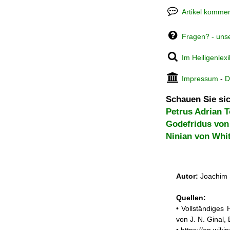
Artikel kommen
Fragen? - uns
Im Heiligenlex
Impressum
-
D
Schauen Sie sic
Petrus Adrian 
Godefridus von
Ninian von Whi
Autor:
Joachim 
Quellen:
• Vollständiges
von J. N. Ginal