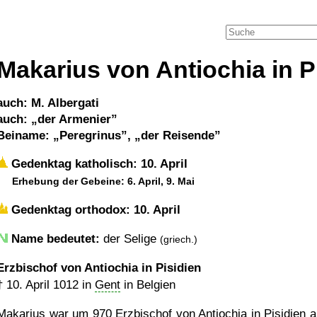
Makarius von Antiochia in P
auch: M. Albergati
auch:
der Armenier
Beiname:
Peregrinus
,
der Reisende
Gedenktag katholisch: 10. April
Erhebung der Gebeine: 6. April, 9. Mai
Gedenktag orthodox: 10. April
Name bedeutet:
der Selige
(griech.)
Erzbischof von Antiochia in Pisidien
†
10. April 1012
in
Gent
in Belgien
Makarius war um 970 Erzbischof von Antiochia in Pisidien a