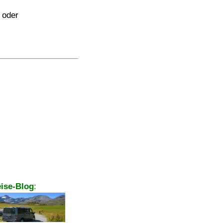
oder
ise-Blog
: