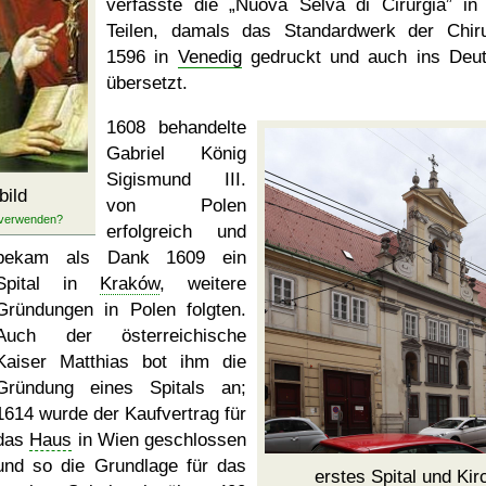
verfasste die
Nuova Selva di Cirurgia
in 
Teilen, damals das Standardwerk der Chiru
1596 in
Venedig
gedruckt und auch ins Deu
übersetzt.
1608 behandelte
Gabriel König
Sigismund III.
bild
von Polen
erfolgreich und
bekam als Dank 1609 ein
Spital in
Kraków
, weitere
Gründungen in Polen folgten.
Auch der österreichische
Kaiser Matthias bot ihm die
Gründung eines Spitals an;
1614 wurde der Kaufvertrag für
das
Haus
in Wien geschlossen
und so die Grundlage für das
erstes Spital und
Kir