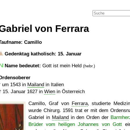
Gabriel von Ferrara
Taufname: Camillo
Gedenktag katholisch: 15. Januar
Name bedeutet:
Gott ist mein Held
(hebr.)
Ordensoberer
*
um 1543
in
Mailand
in Italien
†
15. Januar 1627
in
Wien
in Österreich
Camillo, Graf von
Ferrara
, studierte Medizi
wurde Chirurg. 1591 trat er mit dem Ordens
Gabriel in
Mailand
in den Orden der
Barmher
Brüder vom heiligen Johannes von Gott
ein