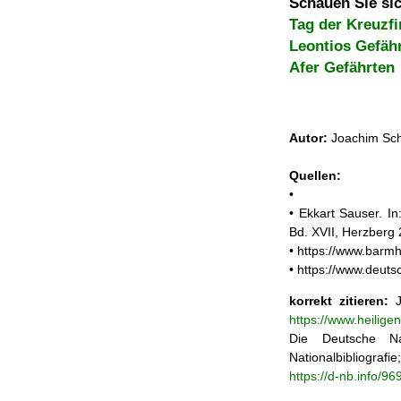
Schauen Sie sic
Tag der Kreuzf
Leontios Gefäh
Afer Gefährten
Autor:
Joachim Sch
Quellen:
•
• Ekkart Sauser. In
Bd. XVII, Herzberg
• https://www.barm
• https://www.deuts
korrekt zitieren:
J
https://www.heilig
Die Deutsche Na
Nationalbibliograf
https://d-nb.info/9