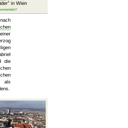
üder
in Wien
 nach
schen
iner
erzog
ligen
riel
4 die
ichen
ichen
 als
dens.