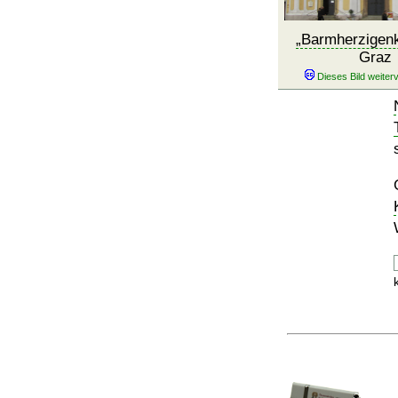
Barmherzigenk
Graz