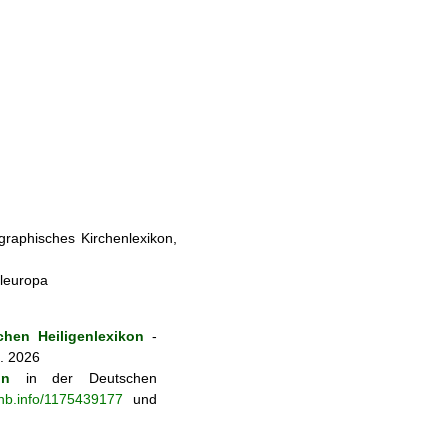
ographisches Kirchenlexikon,
eleuropa
hen Heiligenlexikon
-
8. 2026
on
in der Deutschen
-nb.info/1175439177
und