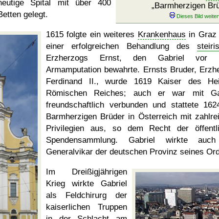
heutige Spital mit über 400
Barmherzigen Br
Betten gelegt.
1615 folgte ein weiteres
Krankenhaus
in Graz
einer erfolgreichen Behandlung des
steiri
Erzherzogs Ernst, den Gabriel vor e
Armamputation bewahrte. Ernsts Bruder, Erzh
Ferdinand II., wurde 1619 Kaiser des Hei
Römischen Reiches; auch er war mit Gab
freundschaftlich verbunden und stattete 162
Barmherzigen Brüder in Österreich mit zahlre
Privilegien aus, so dem Recht der öffentl
Spendensammlung. Gabriel wirkte auch
Generalvikar der deutschen Provinz seines Or
Im Dreißigjährigen
Krieg wirkte Gabriel
als Feldchirurg der
kaiserlichen Truppen
in der Schlacht am