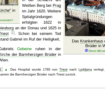
Weißen Berg bei
Prag
irche
in
im Jahr 1620. Weitere
Spitalgründungen
erfolgten 1622 in
Neuburg
an der Donau und 1625 in
Triest
1
. Schon bei seinem Tod
stand Gabriel im Ruf der Heiligkeit.
Das
Krankenhaus
Brüder in 
Gabriels
Gebeine
ruhen in der
Kirche der Barmherzigen Brüder
in
Wien.
1
▲
Das Hospital wurde 1785 von
Triest
nach
Ljubljana
verlegt
kamen die Barmherzigen Brüder nach Triest zurück.