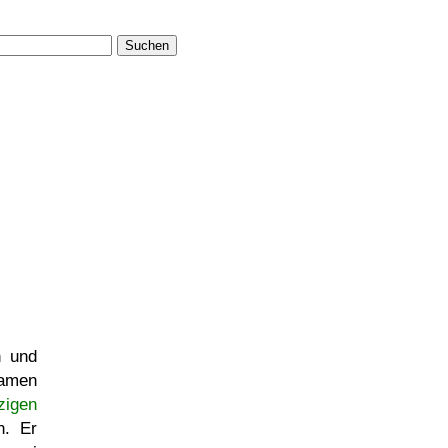
Suchen
n und
namen
zigen
. Er