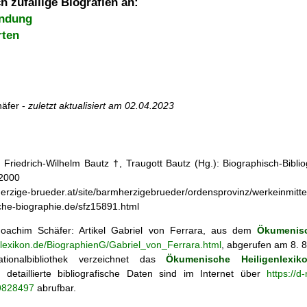
h zufällige Biografien an:
indung
rten
äfer -
zuletzt aktualisiert am
02.04.2023
: Friedrich-Wilhelm Bautz †, Traugott Bautz (Hg.): Biographisch-Bibli
 2000
herzige-brueder.at/site/barmherzigebrueder/ordensprovinz/werkeinmitt
che-biographie.de/sfz15891.html
oachim Schäfer: Artikel
Gabriel von Ferrara, aus dem
Ökumenisc
enlexikon.de/BiographienG/Gabriel_von_Ferrara.html
, abgerufen am 8. 
tionalbibliothek verzeichnet das
Ökumenische Heiligenlexik
ie; detaillierte bibliografische Daten sind im Internet über
https://d
69828497
abrufbar.