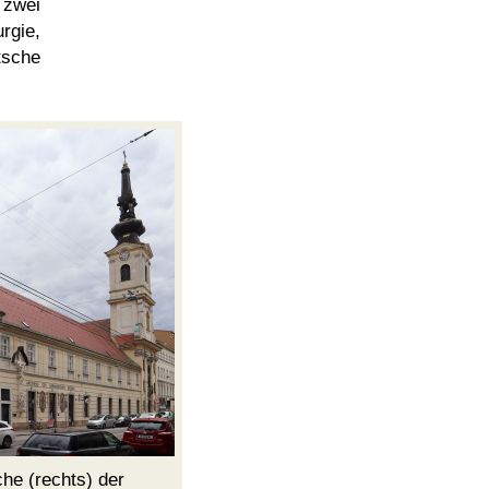
zwei
rgie,
tsche
che
(rechts) der