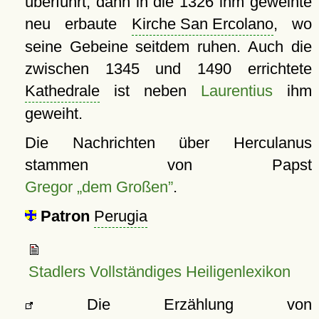
überführt, dann in die 1326 ihm geweihte
neu erbaute
Kirche San Ercolano
, wo
seine Gebeine seitdem ruhen. Auch die
zwischen 1345 und 1490 errichtete
Kathedrale
ist neben
Laurentius
ihm
geweiht.
Die Nachrichten über Herculanus
stammen von Papst
Gregor „dem Großen”
.
Patron
Perugia
Stadlers Vollständiges Heiligenlexikon
Die Erzählung von