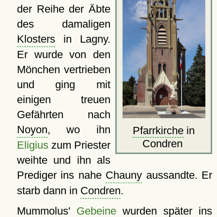
der Reihe der Äbte
des damaligen
Klosters
in Lagny.
Er wurde von den
Mönchen vertrieben
und ging mit
einigen treuen
Gefährten nach
Noyon
, wo ihn
Pfarrkirche
in
Condren
Eligius
zum Priester
weihte und ihn als
Prediger ins nahe
Chauny
aussandte. Er
starb dann in
Condren
.
Mummolus'
Gebeine
wurden später ins