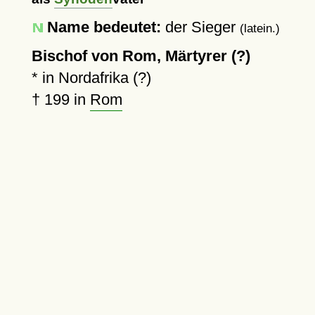
Name bedeutet:
der Sieger
(latein.)
Bischof von Rom, Märtyrer (?)
* in Nordafrika (?)
†
199
in
Rom