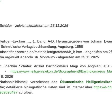
a
Schäfer -
zuletzt aktualisiert am
25.11.2025
 Heiligen-Lexikon …, 1. Band: A-D. Herausgegeben von Johann Evang
 Schmid'sche Verlagsbuchhandlung, Augsburg, 1858
andschriftenzentren.de/materialien/grotefend/h_b.htm - abgerufen am 2
ipedia.org/wiki/Cenacolo_di_Montauto - abgerufen am 25.11.2025
:
Joachim Schäfer: Artikel
Bartholomäus Magi von Anghiari, au
n
-
https://www.heiligenlexikon.de/BiographienB/Bartholomaeus_Ma
 8. 2026
ationalbibliothek verzeichnet das
Ökumenische Heiligenlexiko
fie; detaillierte bibliografische Daten sind im Internet über
https://d-n
o/969828497
abrufbar.