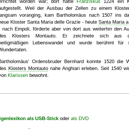
errichtet worden war; dort hatte
Franziskus
1224 ein K
aufgestellt. Weil der Ausbau der Zellen zu einem Kloste
langsam voranging, kam Bartholomäus nach 1507 ins d
neue Kloster Santa Maria delle Grazie - heute
Santa Maria a
- nach Empoli, förderte aber von dort aus weiterhin den A
des Klosters Montauto. Er zeichnete sich aus d
heiligmäßigen Lebenswandel und wurde berühmt für 
Wundertaten.
Bartholomäus' Ordensbruder Bernhard konnte 1520 die 
des
Klosters Montauto
nahe Anghiari erleben. Seit 1540 wi
von
Klarissen
bewohnt.
igenlexikon als USB-Stick
oder
als DVD