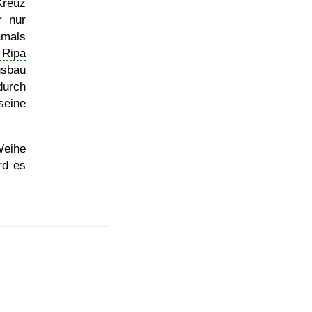
reuz
r nur
amals
 Ripa
usbau
urch
seine
Weihe
rd es