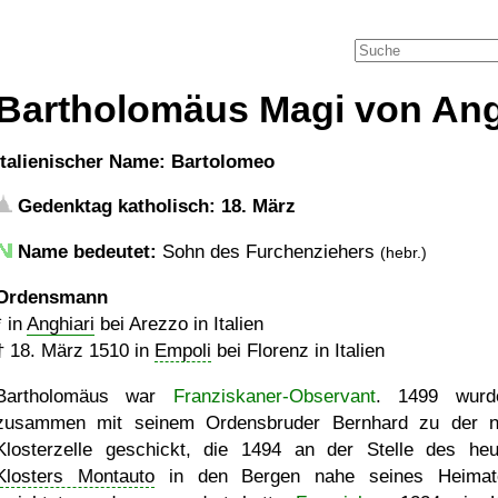
Bartholomäus Magi von Ang
italienischer Name: Bartolomeo
Gedenktag katholisch: 18. März
Name bedeutet:
Sohn des Furchenziehers
(hebr.)
Ordensmann
* in
Anghiari
bei Arezzo in Italien
†
18. März 1510
in
Empoli
bei Florenz in Italien
Bartholomäus war
Franziskaner-Observant
. 1499 wurd
zusammen mit seinem Ordensbruder Bernhard zu der 
Klosterzelle geschickt, die 1494 an der Stelle des heu
Klosters Montauto
in den Bergen nahe seines Heimato