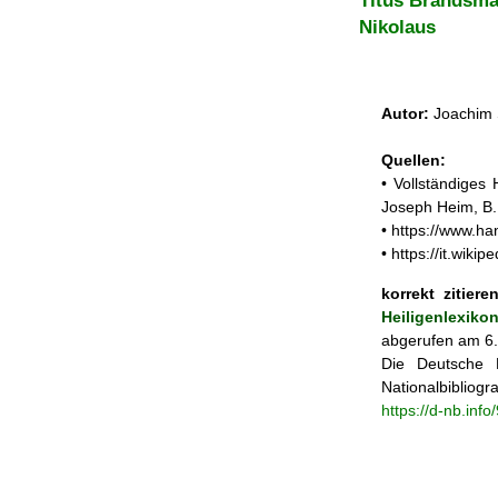
Titus Brandsm
Nikolaus
Autor:
Joachim 
Quellen:
• Vollständiges
Joseph Heim, B.
• https://www.h
• https://it.wik
korrekt zitieren
Heiligenlexiko
abgerufen am 6.
Die Deutsche N
Nationalbibliogra
https://d-nb.inf