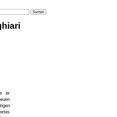
Suchen
hiari
e er
neuen
tigen
rtes