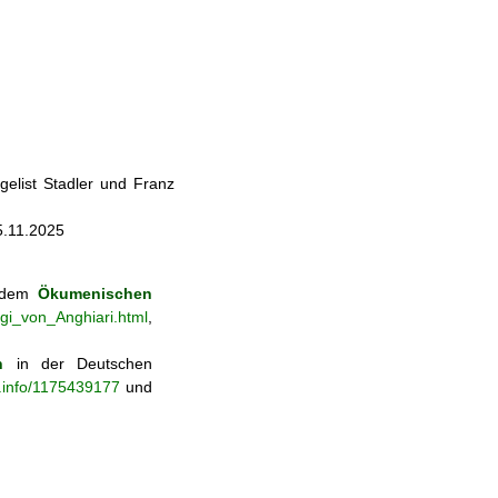
elist Stadler und Franz
5.11.2025
s dem
Ökumenischen
gi_von_Anghiari.html
,
n
in der Deutschen
b.info/1175439177
und