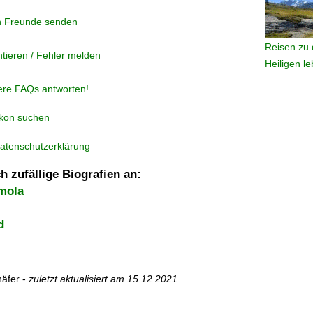
n Freunde senden
Reisen zu 
tieren / Fehler melden
Heiligen l
ere FAQs antworten!
ikon suchen
atenschutzerklärung
h zufällige Biografien an:
Imola
d
äfer -
zuletzt aktualisiert am
15.12.2021