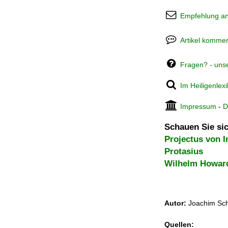
Empfehlung a
Artikel kommen
Fragen? - uns
Im Heiligenlex
Impressum
-
D
Schauen Sie sic
Projectus von 
Protasius
Wilhelm Howar
Autor:
Joachim Sch
Quellen: