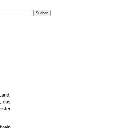
Suchen
Land,
, das
rster
hrein