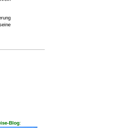
erung
seine
ise-Blog
: