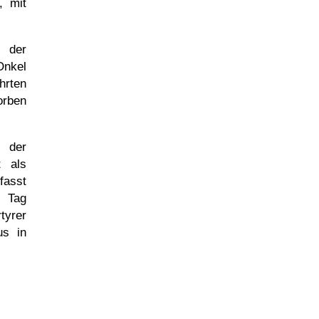
, mit
 der
Onkel
hrten
orben
 der
t als
fasst
n Tag
tyrer
us in