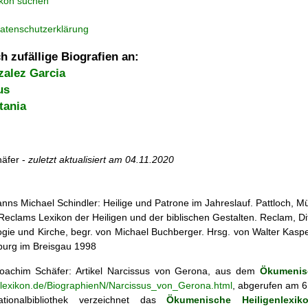
ikon suchen
atenschutzerklärung
h zufällige Biografien an:
alez Garcia
us
tania
äfer -
zuletzt aktualisiert am
04.11.2020
nns Michael Schindler: Heilige und Patrone im Jahreslauf. Pattloch, 
r: Reclams Lexikon der Heiligen und der biblischen Gestalten. Reclam, D
ogie und Kirche, begr. von Michael Buchberger. Hrsg. von Walter Kasper,
iburg im Breisgau 1998
achim Schäfer: Artikel
Narcissus von Gerona, aus dem
Ökumenisc
enlexikon.de/BiographienN/Narcissus_von_Gerona.html
, abgerufen am 6
tionalbibliothek verzeichnet das
Ökumenische Heiligenlexik