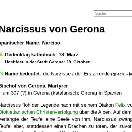
Narcissus von Gerona
spanischer Name: Narciso
Gedenktag katholisch: 18. März
Hochfest in der Stadt Gerona: 29. Oktober
Name bedeutet:
die Narzisse / der Erstarrende
(griech. - l
Bischof von Gerona, Märtyrer
†
um 307 (?)
in
Gerona (katalanisch: Girona)
in Spanien
Narcissus floh der Legende nach mit seinem Diakon
Felix
vo
Diokletianischen Christenverfolgung
über die Alpen. Auf de
verlangte der Teufel eine Seele von ihm, Narcissus zwan
Teufel aber, stattdessen einen Drachen zu töten, der zuvor 