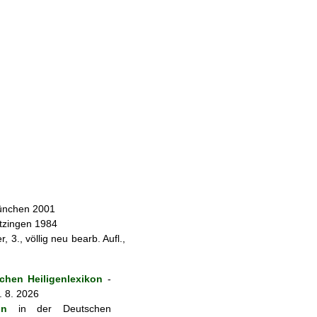
München 2001
itzingen 1984
 3., völlig neu bearb. Aufl.,
hen Heiligenlexikon
-
. 8. 2026
on
in der Deutschen