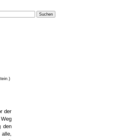
Suchen
atein.)
r der
m Weg
g den
alle,