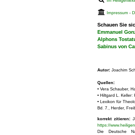
Im Heiligenlex
Impressum
-
D
Schauen Sie sic
Emmanuel Gonz
Alphons Tostat
Sabinus von Ca
Autor:
Joachim Sch
Quellen:
• Vera Schauber, Ha
• Hiltgard L. Kelle
• Lexikon für Theol
Bd. 7., Herder, Fre
korrekt zitieren:
Jo
https://www.heilig
Die Deutsche Na