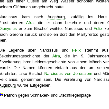
die aus einer Quelle am Weg Wasser schöpfen wollten
seinem Gifthauch umgebracht hatte.
Narcissus kam nach
Augsburg
, zufällig ins Haus
Prostituierten
Afra
, die er dann bekehrte und deren 
Dionysius
er zum Bischof weihte. Narcissus und
Felix
ke
nach
Gerona
zurück und sollen dort den Märtyrertod gest
sein.
Die Legende über Narcissus und
Felix
stammt aus
Bekehrungsgeschichte der
Afra
, die im 9. Jahrhunder
Erweiterung ihrer Leidensgeschichte von einem Mönch ver
wurde. Die Namen könnten einfach aus den am selbe
Verehrten, also Bischof
Narcissus von Jerusalem
und Mär
Felicianus, genommen sein. Die Verehrung von Narciss
Augsburg
wurde aufgegeben.
Patron
gegen Schnaken- und Stechfliegenplage