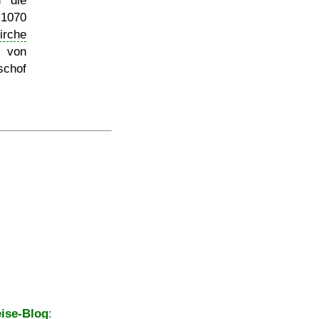
n die
1070
irche
g von
schof
ise-Blog
: