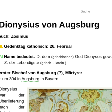
Dionysius von Augsburg
auch: Zosimus
Gedenktag katholisch: 26. Februar
Name bedeutet:
D: dem
Gott Dionysos gew
(griechischen)
Z: der Lebendigste
(griech. - latein.)
erster Bischof von Augsburg (?), Märtyrer
†
um 304
in
Augsburg
in Bayern
Dionysius
war der
Überlieferung
nach der