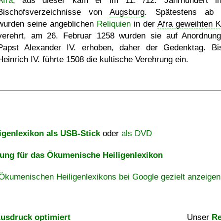
Afra
; aus dieser kam er im 11. /12. Jahrhundert i
Bischofsverzeichnisse von
Augsburg
. Spätestens ab 
wurden seine angeblichen
Reliquien
in der
Afra geweihten K
verehrt, am 26. Februar 1258 wurden sie auf Anordnun
Papst Alexander IV. erhoben, daher der Gedenktag. Bi
Heinrich IV. führte 1508 die kultische Verehrung ein.
igenlexikon als USB-Stick
oder
als DVD
ng für das Ökumenische Heiligenlexikon
Ökumenischen Heiligenlexikons bei Google gezielt anzeigen
usdruck optimiert
Unser
Re