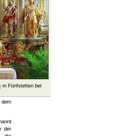
s
in Fünfstetten bei
 dem
nannt
e der