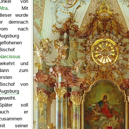
Onkel von
Afra
. Mit
dieser wurde
er demnach
vom nach
Augsburg
geflohenen
Bischof
Narcissus
bekehrt und
dann zum
ersten
Bischof von
Augsburg
geweiht.
Später soll
auch er
zusammen
mit seiner