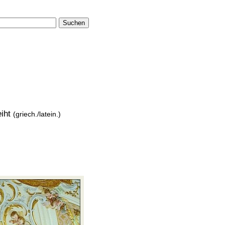
Suchen
eiht
(griech./latein.)