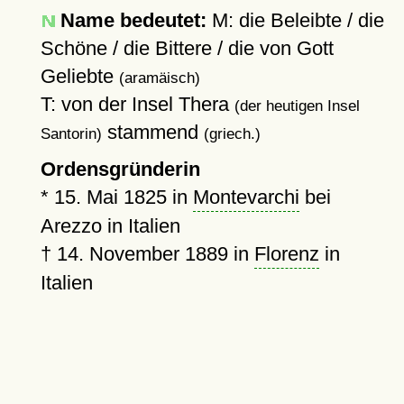
Name bedeutet:
M: die Beleibte / die
Schöne / die Bittere / die von Gott
Geliebte
(aramäisch)
T: von der Insel Thera
(der heutigen Insel
stammend
Santorin)
(griech.)
Ordensgründerin
*
15. Mai 1825
in
Montevarchi
bei
Arezzo in Italien
†
14. November 1889
in
Florenz
in
Italien